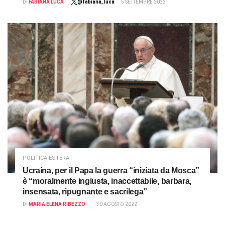
DI
FABIANA LUCA
@fabiana_luca
5 SETTEMBRE 2022
POLITICA ESTERA
Ucraina, per il Papa la guerra “iniziata da Mosca”
è “moralmente ingiusta, inaccettabile, barbara,
insensata, ripugnante e sacrilega”
DI
MARIA ELENA RIBEZZO
30 AGOSTO 2022