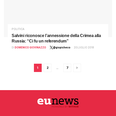
POLITICA
Salvini riconosce l’annessione della Crimea alla
Russia: “Ci fu un referendum”
DI
DOMENICO GIOVINAZZO
@giopicheco
20 LUGLIO 2018
1
2
…
7