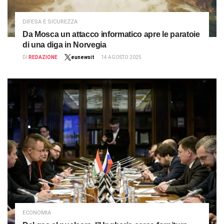
DIFESA E SICUREZZA
Da Mosca un attacco informatico apre le paratoie
di una diga in Norvegia
DI
REDAZIONE
eunewsit
14 AGOSTO 2025
ECONOMIA