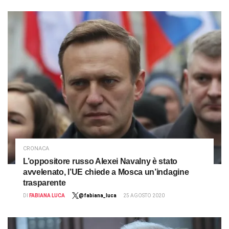
CRONACA
L’oppositore russo Alexei Navalny è stato
avvelenato, l’UE chiede a Mosca un’indagine
trasparente
DI
FABIANA LUCA
@fabiana_luca
25 AGOSTO 2020