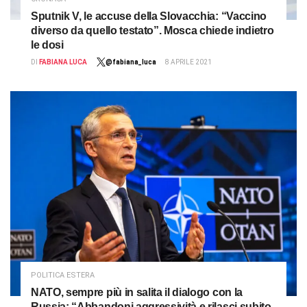
Sputnik V, le accuse della Slovacchia: “Vaccino
diverso da quello testato”. Mosca chiede indietro
le dosi
DI
FABIANA LUCA
@fabiana_luca
8 APRILE 2021
POLITICA ESTERA
NATO, sempre più in salita il dialogo con la
Russia: “Abbandoni aggressività e rilasci subito