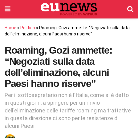
Home
»
Politica
»
Roaming, Gozi ammette: “Negoziati sulla data
dell’eliminazione, alcuni Paesi hanno riserve”
Roaming, Gozi ammette:
“Negoziati sulla data
dell’eliminazione, alcuni
Paesi hanno riserve”
Per il sottosegretario non è l'Italia, come si è detto
in questi giorni, a spingere per un rinvio
dell'eliminazione delle tariffe roaming ma trattative
in questa direzione ci sono per le resistenze di
alcuni Paesi