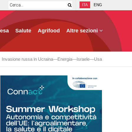
ITA
ENG
fesa
Salute
Agrifood
Altre sezioni
Invasione russa in Ucraina
Energia
Israele
Usa