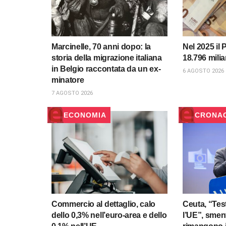
Marcinelle, 70 anni dopo: la
Nel 2025 il 
storia della migrazione italiana
18.796 milia
in Belgio raccontata da un ex-
6 AGOSTO 2026
minatore
7 AGOSTO 2026
ECONOMIA
CRONA
Commercio al dettaglio, calo
Ceuta, “Tes
dello 0,3% nell’euro-area e dello
l’UE”, smenti