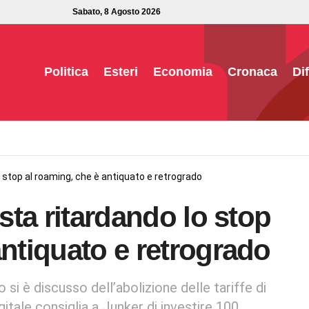
Sabato, 8 Agosto 2026
Politica
Esteri
Economia
Cronaca
Di
lo stop al roaming, che è antiquato e retrogrado
 sta ritardando lo stop
antiquato e retrogrado
 si è discusso dell’abolizione delle tariffe di
itale consiglia a Junker di investire 100