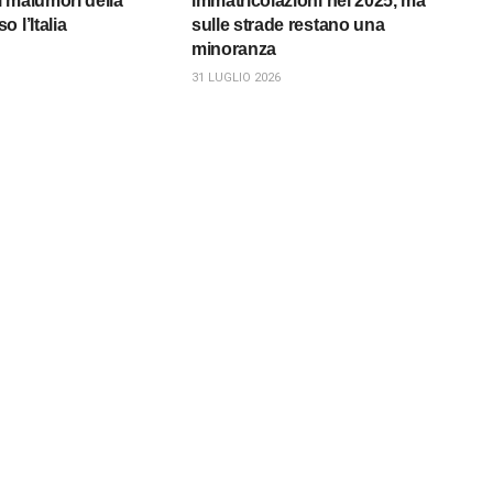
 malumori della
immatricolazioni nel 2025, ma
 l’Italia
sulle strade restano una
minoranza
31 LUGLIO 2026