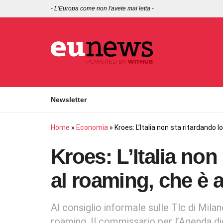
-
L'Europa come non l'avete mai letta
-
Newsletter
Home
»
Economia
»
Kroes: L’Italia non sta ritardando 
Kroes: L’Italia non
al roaming, che è 
Al consiglio informale sulle Tlc di Milano
roaming. Il commissario per l’Agenda dig