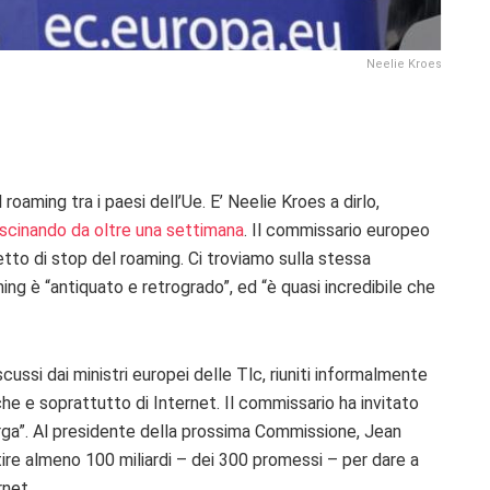
Neelie Kroes
 roaming tra i paesi dell’Ue. E’ Neelie Kroes a dirlo,
ascinando da oltre una settimana
. Il commissario europeo
tto di stop del roaming. Ci troviamo sulla stessa
ming è “antiquato e retrogrado”, ed “è quasi incredibile che
cussi dai ministri europei delle Tlc, riuniti informalmente
nche e soprattutto di Internet. Il commissario ha invitato
 larga”. Al presidente della prossima Commissione, Jean
stire almeno 100 miliardi – dei 300 promessi – per dare a
rnet.