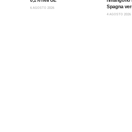
0,1% nell’UE
rimangono i
Spagna verso
6 AGOSTO 2026
4 AGOSTO 2026