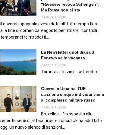
“Rivedere revoca Schengen”.
Ma Roma non ci sta
7 AGOSTO 2026
Il governo spagnolo aveva dato all'Italia tempo fino
alla fine di domenica 9 agosto per ritirare i controlli
temporanei reintrodotti...
La Newsletter quotidiana di
Eunews va in vacanza
7 AGOSTO 2026
Tornerà all'inizio di settembre
Guerra in Ucraina, l’UE
sanziona cinque individui vicini
al complesso militare russo
7 AGOSTO 2026
Bruxelles - "In risposta alla
recente serie di attacchi aerei russi, l’UE ha adottato
oggi un nuovo elenco di sanzioni...