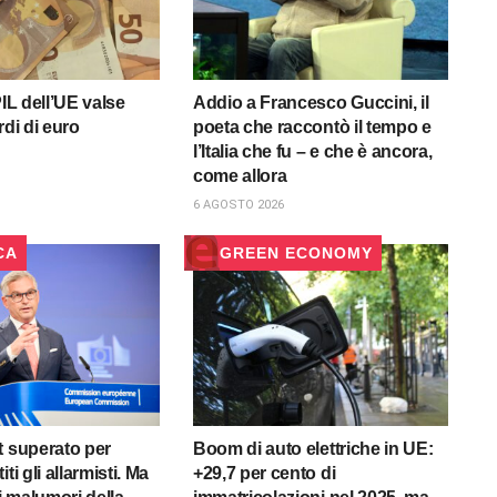
PIL dell’UE valse
Addio a Francesco Guccini, il
rdi di euro
poeta che raccontò il tempo e
l’Italia che fu – e che è ancora,
come allora
6 AGOSTO 2026
CA
GREEN ECONOMY
t superato per
Boom di auto elettriche in UE:
ti gli allarmisti. Ma
+29,7 per cento di