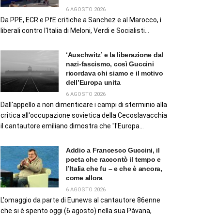
6 AGOSTO 2026
Da PPE, ECR e PfE critiche a Sanchez e al Marocco, i
liberali contro l'Italia di Meloni, Verdi e Socialisti...
‘Auschwitz’ e la liberazione dal
nazi-fascismo, così Guccini
ricordava chi siamo e il motivo
dell’Europa unita
6 AGOSTO 2026
Dall'appello a non dimenticare i campi di sterminio alla
critica all'occupazione sovietica della Cecoslavacchia
il cantautore emiliano dimostra che "l'Europa...
Addio a Francesco Guccini, il
poeta che raccontò il tempo e
l’Italia che fu – e che è ancora,
come allora
6 AGOSTO 2026
L'omaggio da parte di Eunews al cantautore 86enne
che si è spento oggi (6 agosto) nella sua Pàvana,