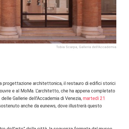
Tobia Scarpa, Galleria dell'Accademia
 progettazione architettonica, il restauro di edifici storici
Louvre e al MoMa. L’architetto, che ha appena completato
 delle Gallerie dell’Accademia di Venezia,
martedì 21
sostenuto anche da eunews, dove illustrerà questo
etro dell’arte” della città, la sequenza formata dal museo