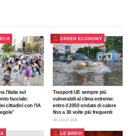
TECH
GREEN ECONOMY
 l’Italia sul
Trasporti UE sempre più
nto facciale:
vulnerabili al clima estremo:
ei cittadini con l’IA
entro il 2050 ondate di calore
regole”
fino a 30 volte più frequenti
29 LUGLIO 2026
RA
LE BREVI