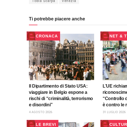
Tobia Scarpa
Venezia
Ti potrebbe piacere anche
CRONACA
NET & 
Il Dipartimento di Stato USA:
L’UE richiama
viaggiare in Belgio espone a
riconoscime
rischi di “criminalità, terrorismo
“Controllo d
e disordini”
è contro le 
4 AGOSTO 2026
31 LUGLIO 2026
LE BREVI
CULTU