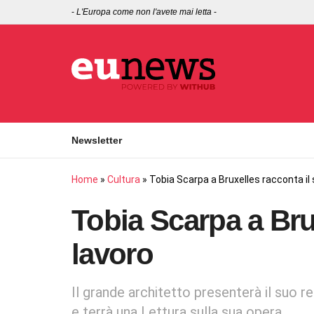
-
L'Europa come non l'avete mai letta
-
Newsletter
Home
»
Cultura
»
Tobia Scarpa a Bruxelles racconta il 
Tobia Scarpa a Bru
lavoro
Il grande architetto presenterà il suo r
e terrà una Lettura sulla sua opera