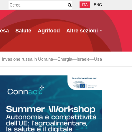
ITA
ENG
fesa
Salute
Agrifood
Altre sezioni
Invasione russa in Ucraina
Energia
Israele
Usa