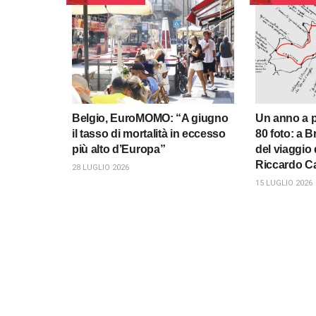
Belgio, EuroMOMO: “A giugno
Un anno a p
il tasso di mortalità in eccesso
80 foto: a B
più alto d’Europa”
del viaggio 
Riccardo Ca
28 LUGLIO 2026
15 LUGLIO 2026