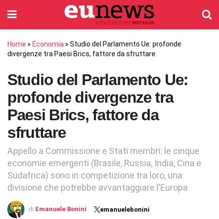
Home
»
Economia
»
Studio del Parlamento Ue: profonde
divergenze tra Paesi Brics, fattore da sfruttare
Studio del Parlamento Ue:
profonde divergenze tra
Paesi Brics, fattore da
sfruttare
Appello a Commissione e Stati membri: le cinque
economie emergenti (Brasile, Russia, India, Cina e
Sudafrica) sono in competizione tra loro, una
divisione che potrebbe avvantaggiare l'Europa
di
Emanuele Bonini
emanuelebonini