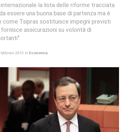
ternazionale la lista delle riforme tracciata
da essere una buona base di partenza ma è
e come Tsipras sostituisce impegni previsti
ornisce assicurazioni su volontà di
ortanti"
Febbraio 2015
in
Economia