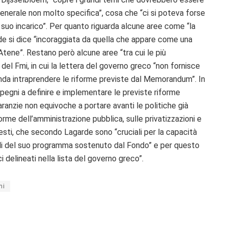
 generale non molto specifica”, cosa che “ci si poteva forse
suo incarico”. Per quanto riguarda alcune aree come “la
arde si dice “incoraggiata da quella che appare come una
 Atene”. Restano però alcune aree “tra cui le più
 del Fmi, in cui la lettera del governo greco “non fornisce
tenda intraprendere le riforme previste dal Memorandum”. In
 impegni a definire e implementare le previste riforme
aranzie non equivoche a portare avanti le politiche già
forme dell’amministrazione pubblica, sulle privatizzazioni e
esti, che secondo Lagarde sono “cruciali per la capacità
tali del suo programma sostenuto dal Fondo” e per questo
i delineati nella lista del governo greco”.
hi