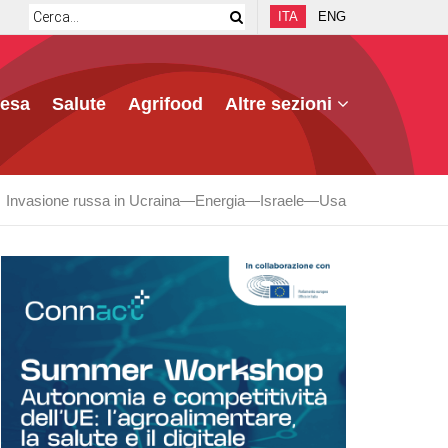
ITA
ENG
fesa
Salute
Agrifood
Altre sezioni
Invasione russa in Ucraina
Energia
Israele
Usa