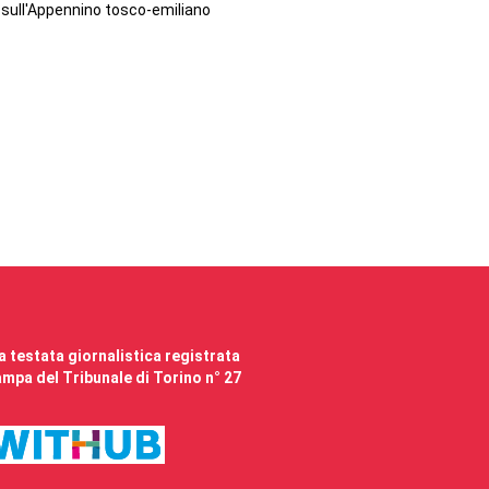
sull'Appennino tosco-emiliano
 testata giornalistica registrata
mpa del Tribunale di Torino n° 27