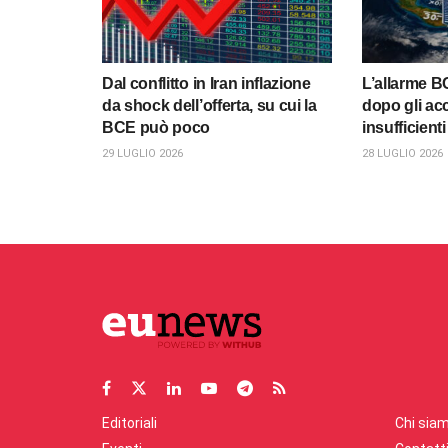
Dal conflitto in Iran inflazione
L’allarme B
da shock dell’offerta, su cui la
dopo gli acc
BCE può poco
insufficient
29 LUGLIO 2026
28 LUGLIO 2026
Editoriali
Chi sia