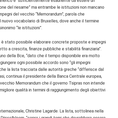
l’elenco è “sufficientemente esauriente da essere un
sione del riesame” ma entrambe le istituzioni non mancano
li impegni del vecchio “Memorandum”, parola che
l nuovo vocabolario di Bruxelles, dove anche il termine
nonimo “le istituzioni”.
n è stato possibile elaborare concrete proposte e impegni
to a crescita, finanze pubbliche e stabilità finanziaria”.
no della Bce, “dato che il tempo disponibile era molto
aggiungere ogni possibile accordo sono “gli impegni
e la lista tracciata dalle autorità greche “differisce dal
si, continua il presidente della Banca Centrale europea,
el vecchio Memorandum che il governo Tsipras non intende
igliore qualità in termini di raggiungimento degli obiettivi
ternazionale, Christine Lagarde. La lista, sottolinea nella
 Dijsselbloem, “copre i grandi temi che dovrebbero essere