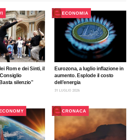
VI
ECONOMIA
i Rom e dei Sinti, il
Eurozona, a luglio inflazione in
 Consiglio
aumento. Esplode il costo
Basta silenzio”
dell’energia
31 LUGLIO 2026
 ECONOMY
CRONACA