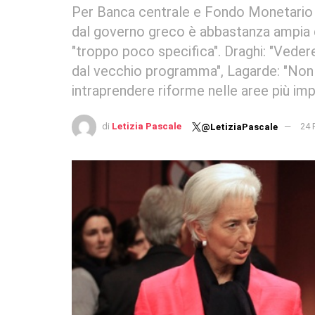
Per Banca centrale e Fondo Monetario in
dal governo greco è abbastanza ampia 
"troppo poco specifica". Draghi: "Veder
dal vecchio programma", Lagarde: "Non f
intraprendere riforme nelle aree più imp
di
Letizia Pascale
24 
@LetiziaPascale