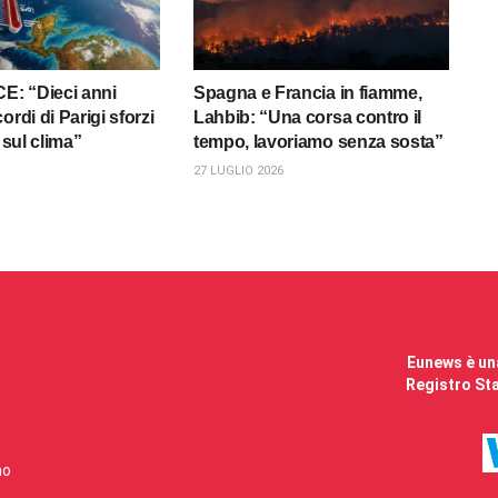
CE: “Dieci anni
Spagna e Francia in fiamme,
ordi di Parigi sforzi
Lahbib: “Una corsa contro il
i sul clima”
tempo, lavoriamo senza sosta”
27 LUGLIO 2026
Eunews è una
Registro Sta
mo