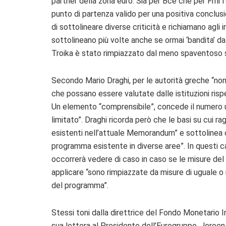
partner della zona euro. Sia per Bce che per Fmi 
punto di partenza valido per una positiva conclu
di sottolineare diverse criticità e richiamano ag
sottolineano più volte anche se ormai ‘bandita’ da
Troika è stato rimpiazzato dal meno spaventoso si
Secondo Mario Draghi, per le autorità greche “no
che possano essere valutate dalle istituzioni rispet
Un elemento “comprensibile”, concede il numero u
limitato”. Draghi ricorda però che le basi su cui r
esistenti nell’attuale Memorandum” e sottolinea ch
programma esistente in diverse aree”. In questi ca
occorrerà vedere di caso in caso se le misure d
applicare “sono rimpiazzate da misure di uguale o m
del programma”.
Stessi toni dalla direttrice del Fondo Monetario In
sua lettera al Presidente dell’Eurogruppo, Jeroen