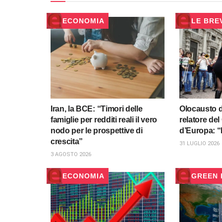
ECONOMIA
LE BRE
Iran, la BCE: “Timori delle
Olocausto de
famiglie per redditi reali il vero
relatore del
nodo per le prospettive di
d’Europa: “
crescita”
31 LUGLIO 2026
3 AGOSTO 2026
ECONOMIA
GREEN