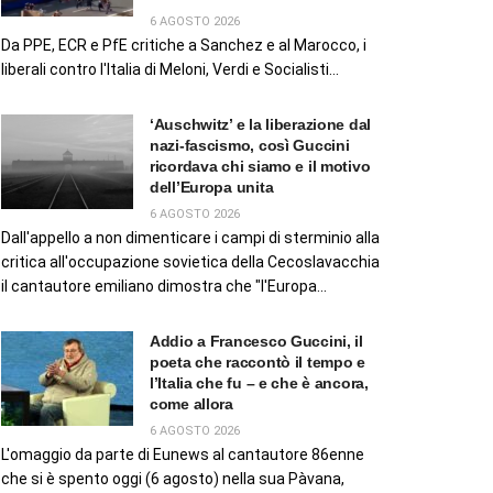
6 AGOSTO 2026
Da PPE, ECR e PfE critiche a Sanchez e al Marocco, i
liberali contro l'Italia di Meloni, Verdi e Socialisti...
‘Auschwitz’ e la liberazione dal
nazi-fascismo, così Guccini
ricordava chi siamo e il motivo
dell’Europa unita
6 AGOSTO 2026
Dall'appello a non dimenticare i campi di sterminio alla
critica all'occupazione sovietica della Cecoslavacchia
il cantautore emiliano dimostra che "l'Europa...
Addio a Francesco Guccini, il
poeta che raccontò il tempo e
l’Italia che fu – e che è ancora,
come allora
6 AGOSTO 2026
L'omaggio da parte di Eunews al cantautore 86enne
che si è spento oggi (6 agosto) nella sua Pàvana,