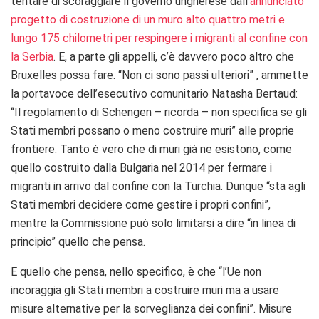
tentare di scoraggiare il governo ungherese dall’
annunciato
progetto di costruzione di un muro alto quattro metri e
lungo 175 chilometri per respingere i migranti al confine con
la Serbia
. E, a parte gli appelli, c’è davvero poco altro che
Bruxelles possa fare. “Non ci sono passi ulteriori” , ammette
la portavoce dell’esecutivo comunitario Natasha Bertaud:
“Il regolamento di Schengen – ricorda – non specifica se gli
Stati membri possano o meno costruire muri” alle proprie
frontiere. Tanto è vero che di muri già ne esistono, come
quello costruito dalla Bulgaria nel 2014 per fermare i
migranti in arrivo dal confine con la Turchia. Dunque “sta agli
Stati membri decidere come gestire i propri confini”,
mentre la Commissione può solo limitarsi a dire “in linea di
principio” quello che pensa.
E quello che pensa, nello specifico, è che “l’Ue non
incoraggia gli Stati membri a costruire muri ma a usare
misure alternative per la sorveglianza dei confini”. Misure