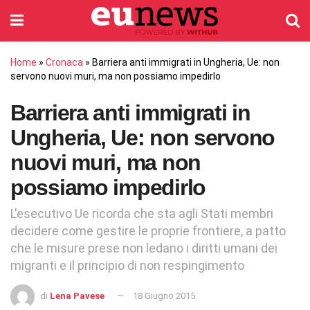
Home
»
Cronaca
»
Barriera anti immigrati in Ungheria, Ue: non
servono nuovi muri, ma non possiamo impedirlo
Barriera anti immigrati in
Ungheria, Ue: non servono
nuovi muri, ma non
possiamo impedirlo
L'esecutivo Ue ricorda che sta agli Stati membri
decidere come gestire le proprie frontiere, a patto
che le misure prese non ledano i diritti umani dei
migranti e il principio di non respingimento
di
Lena Pavese
18 Giugno 2015