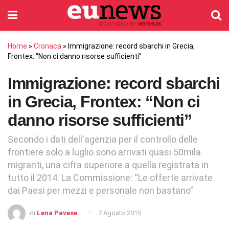
Home
»
Cronaca
»
Immigrazione: record sbarchi in Grecia,
Frontex: “Non ci danno risorse sufficienti”
Immigrazione: record sbarchi
in Grecia, Frontex: “Non ci
danno risorse sufficienti”
Secondo i dati dell'agenzia per il controllo delle
frontiere solo a luglio sono arrivati quasi 50mila
migranti, una cifra superiore a quella registrata in
tutto il 2014. La Commissione: “Le offerte arrivate
dai Paesi per mezzi e personale non bastano”
di
Lena Pavese
7 Agosto 2015