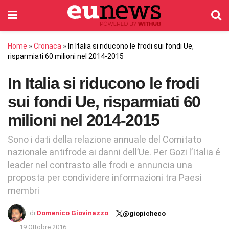
Home
»
Cronaca
»
In Italia si riducono le frodi sui fondi Ue,
risparmiati 60 milioni nel 2014-2015
In Italia si riducono le frodi
sui fondi Ue, risparmiati 60
milioni nel 2014-2015
Sono i dati della relazione annuale del Comitato
nazionale antifrode ai danni dell’Ue. Per Gozi l’Italia é
leader nel contrasto alle frodi e annuncia una
proposta per condividere informazioni tra Paesi
membri
di
Domenico Giovinazzo
@giopicheco
19 Ottobre 2016