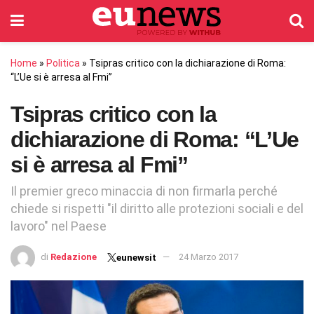
Home
»
Politica
»
Tsipras critico con la dichiarazione di Roma:
“L’Ue si è arresa al Fmi”
Tsipras critico con la
dichiarazione di Roma: “L’Ue
si è arresa al Fmi”
Il premier greco minaccia di non firmarla perché
chiede si rispetti "il diritto alle protezioni sociali e del
lavoro" nel Paese
di
Redazione
24 Marzo 2017
eunewsit