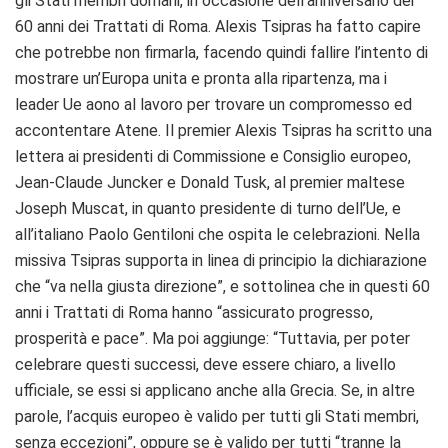
gli Stati membri domani, in occasione dell’anniversario dei
60 anni dei Trattati di Roma. Alexis Tsipras ha fatto capire
che potrebbe non firmarla, facendo quindi fallire l’intento di
mostrare un’Europa unita e pronta alla ripartenza, ma i
leader Ue aono al lavoro per trovare un compromesso ed
accontentare Atene. Il premier Alexis Tsipras ha scritto una
lettera ai presidenti di Commissione e Consiglio europeo,
Jean-Claude Juncker e Donald Tusk, al premier maltese
Joseph Muscat, in quanto presidente di turno dell’Ue, e
all’italiano Paolo Gentiloni che ospita le celebrazioni. Nella
missiva Tsipras supporta in linea di principio la dichiarazione
che “va nella giusta direzione”, e sottolinea che in questi 60
anni i Trattati di Roma hanno “assicurato progresso,
prosperità e pace”. Ma poi aggiunge: “Tuttavia, per poter
celebrare questi successi, deve essere chiaro, a livello
ufficiale, se essi si applicano anche alla Grecia. Se, in altre
parole, l’acquis europeo è valido per tutti gli Stati membri,
senza eccezioni”, oppure se è valido per tutti “tranne la