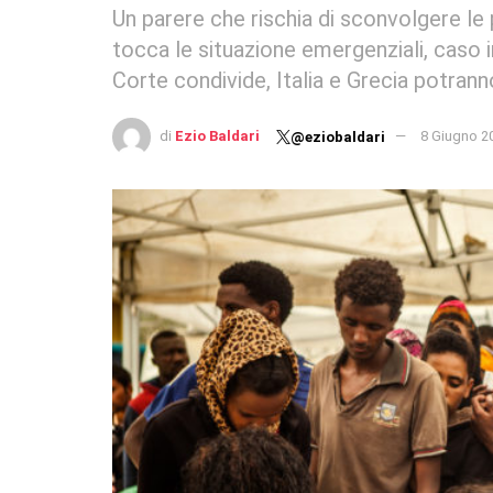
Un parere che rischia di sconvolgere le
tocca le situazione emergenziali, caso in 
Corte condivide, Italia e Grecia potrann
di
Ezio Baldari
8 Giugno 2
@eziobaldari