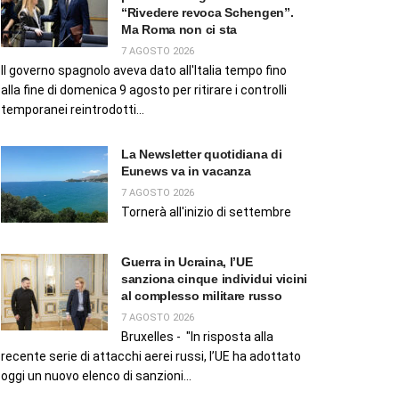
“Rivedere revoca Schengen”.
Ma Roma non ci sta
7 AGOSTO 2026
Il governo spagnolo aveva dato all'Italia tempo fino
alla fine di domenica 9 agosto per ritirare i controlli
temporanei reintrodotti...
La Newsletter quotidiana di
Eunews va in vacanza
7 AGOSTO 2026
Tornerà all'inizio di settembre
Guerra in Ucraina, l’UE
sanziona cinque individui vicini
al complesso militare russo
7 AGOSTO 2026
Bruxelles - "In risposta alla
recente serie di attacchi aerei russi, l’UE ha adottato
oggi un nuovo elenco di sanzioni...