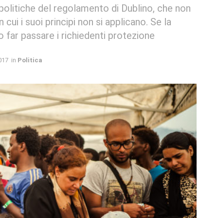
 politiche del regolamento di Dublino, che non
cui i suoi principi non si applicano. Se la
o far passare i richiedenti protezione
017
in
Politica