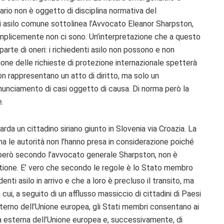
ario non è oggetto di disciplina normativa del
di asilo comune sottolinea l’Avvocato Eleanor Sharpston,
emplicemente non ci sono. Un’interpretazione che a questo
 parte di oneri: i richiedenti asilo non possono e non
one delle richieste di protezione internazionale spetterà
on rappresentano un atto di diritto, ma solo un
nunciamento di casi oggetto di causa. Di norma però la
e.
da un cittadino siriano giunto in Slovenia via Croazia. La
ma le autorità non l’hanno presa in considerazione poiché
ia però secondo l’avvocato generale Sharpston, non è
estione. E’ vero che secondo le regole è lo Stato membro
denti asilo in arrivo e che a loro è precluso il transito, ma
n cui, a seguito di un afflusso massiccio di cittadini di Paesi
nterno dell’Unione europea, gli Stati membri consentano ai
era esterna dell’Unione europea e, successivamente, di