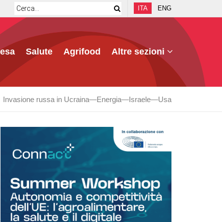
ITA
ENG
fesa
Salute
Agrifood
Altre sezioni
Invasione russa in Ucraina
Energia
Israele
Usa