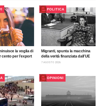
VI
POLITICA
inuisce la voglia di
Migranti, spunta la macchina
er cento per l’export
della verità finanziata dall’UE
7 AGOSTO 2026
CA
OPINIONI