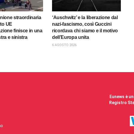
unione straordinaria
‘Auschwitz’ e la liberazione dal
nto UE
nazi-fascismo, così Guccini
zione finisce in una
ricordava chi siamo e il motivo
tra e sinistra
dell’Europa unita
6 AGOSTO 2026
Eunews è una
Registro Sta
mo
i