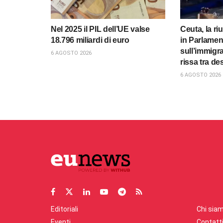
Nel 2025 il PIL dell’UE valse
Ceuta, la ri
18.796 miliardi di euro
in Parlame
sull’immigra
6 AGOSTO 2026
rissa tra des
6 AGOSTO 2026
Editoriali
Chi sia
Eventi
Contatt