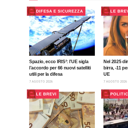
DIFESA E SICUREZZA
LE BRE
Spazio, ecco IRIS²: l’UE sigla
Nel 2025 dim
l’accordo per 66 nuovi satelliti
birra, -11 p
utili per la difesa
UE
7 AGOSTO 2026
7 AGOSTO 2026
LE BREVI
POLITI