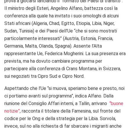
prova a giocarsi lanciando il “formato dei Paesi di transito”.
Il ministro degli Esteri, Angelino Alfano, battezza così la
conferenza alla quale ha invitato i suoi omologhi di alcuni
Stati africani (Algeria, Chad, Egitto, Etiopia, Libia, Niger,
Sudan, Tunisia) e dei Paesi dell’Ue “che si sono mostrati
particolarmente interessati” (Austria, Estonia, Francia,
Germania, Malta, Olanda, Spagna). Assente l’Alta
rappresentante Ue, Federica Mogherini. La sua presenza era
prevista, ma ha dovuto cambiare programma per
partecipare alla conferenza di Crans Montana, in Svizzera,
sui negoziati tra Cipro Sud e Cipro Nord.
Aspettando che l’Ue “si muova, speriamo bene e presto, noi
ci portiamo avanti sul programma”, indica Alfano. Dalla
riunione del Consiglio Affari interni, a Tallin, arrivano
“buone
notizie”
, racconta il titolare della Farnesina, sul fronte del
codice per le Ong e della strategia per la Libia. Sorvola,
invece, sul no alla richiesta di far sbarcare i migranti anche