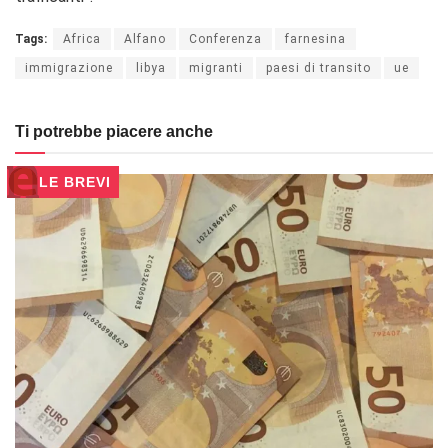
Tags:
Africa
Alfano
Conferenza
farnesina
immigrazione
libya
migranti
paesi di transito
ue
Ti potrebbe piacere anche
LE BREVI