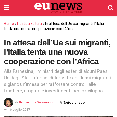
Home
»
Politica Estera
»
In attesa dell’Ue sui migranti, l’Italia
tenta una nuova cooperazione con l’Africa
In attesa dell’Ue sui migranti,
l’Italia tenta una nuova
cooperazione con l’Africa
Alla Farnesina, i ministri degli esteri di alcuni Paesi
Ue degli Stati africani di transito dei flussi migratori
siglano un'intesa per rafforzare controlli alle
frontiere, rimpatri e investimenti per lo sviluppo
di
Domenico Giovinazzo
@giopicheco
6 Luglio 2017