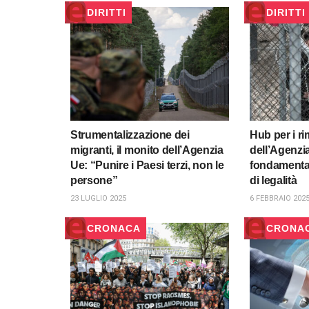
DIRITTI
DIRITTI
Strumentalizzazione dei
Hub per i rim
migranti, il monito dell’Agenzia
dell’Agenzia 
Ue: “Punire i Paesi terzi, non le
fondamental
persone”
di legalità
23 LUGLIO 2025
6 FEBBRAIO 202
CRONACA
CRONA