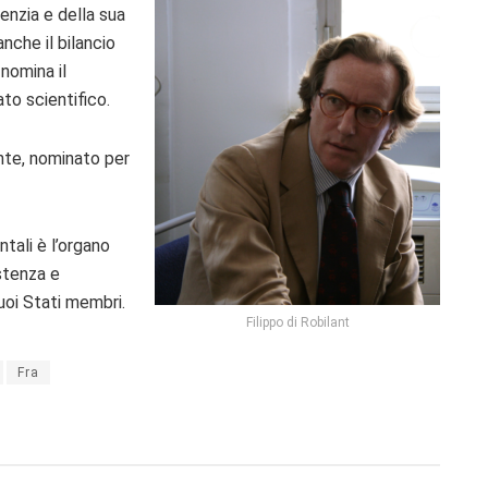
nzia e della sua
nche il bilancio
 nomina il
to scientifico.
te, nominato per
ntali è l’organo
stenza e
uoi Stati membri.
Filippo di Robilant
Fra