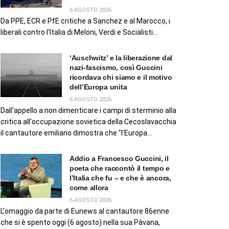
6 AGOSTO 2026
Da PPE, ECR e PfE critiche a Sanchez e al Marocco, i
liberali contro l'Italia di Meloni, Verdi e Socialisti...
‘Auschwitz’ e la liberazione dal
nazi-fascismo, così Guccini
ricordava chi siamo e il motivo
dell’Europa unita
6 AGOSTO 2026
Dall'appello a non dimenticare i campi di sterminio alla
critica all'occupazione sovietica della Cecoslavacchia
il cantautore emiliano dimostra che "l'Europa...
Addio a Francesco Guccini, il
poeta che raccontò il tempo e
l’Italia che fu – e che è ancora,
come allora
6 AGOSTO 2026
L'omaggio da parte di Eunews al cantautore 86enne
che si è spento oggi (6 agosto) nella sua Pàvana,