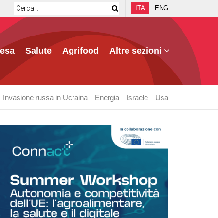
ITA
ENG
fesa
Salute
Agrifood
Altre sezioni
Invasione russa in Ucraina
Energia
Israele
Usa