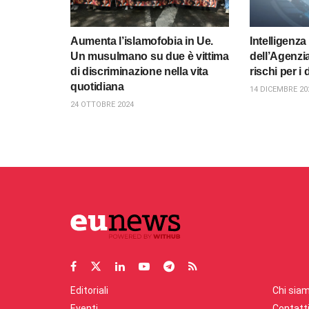
Aumenta l’islamofobia in Ue.
Intelligenza 
Un musulmano su due è vittima
dell’Agenzi
di discriminazione nella vita
rischi per i 
quotidiana
14 DICEMBRE 20
24 OTTOBRE 2024
Editoriali
Chi sia
Eventi
Contatt