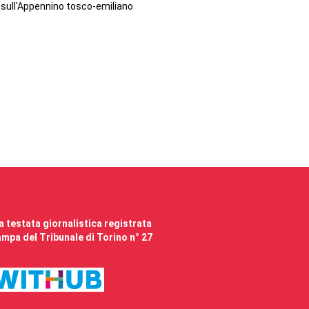
sull'Appennino tosco-emiliano
 testata giornalistica registrata
mpa del Tribunale di Torino n° 27