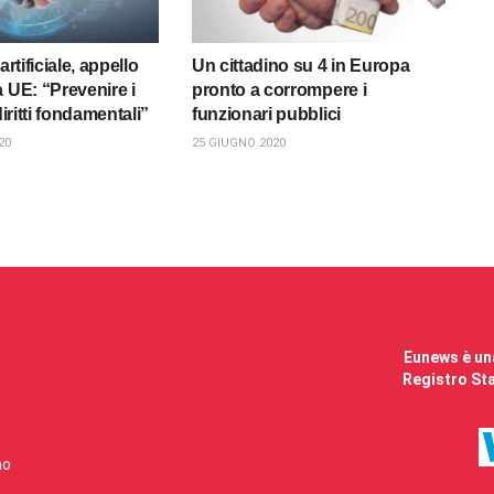
artificiale, appello
Un cittadino su 4 in Europa
a UE: “Prevenire i
pronto a corrompere i
diritti fondamentali”
funzionari pubblici
20
25 GIUGNO 2020
Eunews è una
Registro Sta
mo
i