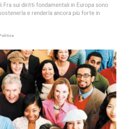
di Fra sui diritti fondamentali in Europa sono
stenerla e renderla ancora più forte in
Politica