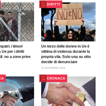
DIRITTI
patri, i timori
Un terzo delle donne in Ue è
Ue per i diritti
vittima di violenza durante la
i: no a zone prive
propria vita. Solo una su otto
decide di denunciare
5
25 NOVEMBRE 2024
CA
CRONACA