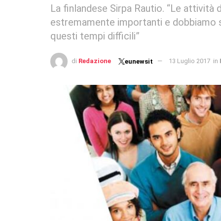
La finlandese Sirpa Rautio. “Le attività 
estremamente importanti e dobbiamo so
questi tempi difficili”
di
Redazione
13 Luglio 2017
in
eunewsit