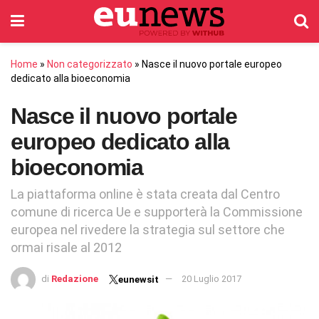
Home
»
Non categorizzato
»
Nasce il nuovo portale europeo
dedicato alla bioeconomia
Nasce il nuovo portale
europeo dedicato alla
bioeconomia
La piattaforma online è stata creata dal Centro
comune di ricerca Ue e supporterà la Commissione
europea nel rivedere la strategia sul settore che
ormai risale al 2012
di
Redazione
20 Luglio 2017
eunewsit