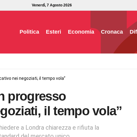
Venerdì, 7 Agosto 2026
Politica
Esteri
Economia
Cronaca
Di
ativo nei negoziati, il tempo vola”
un progresso
egoziati, il tempo vola”
iedere a Londra chiarezza e rifiuta la
standard del mercato unico