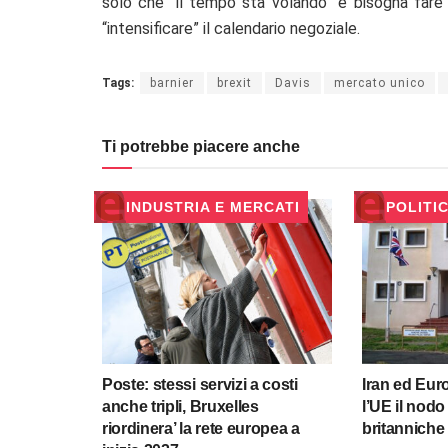
solo che “il tempo sta volando” e bisogna fare
“intensificare” il calendario negoziale.
Tags:
barnier
brexit
Davis
mercato unico
Ti potrebbe piacere anche
INDUSTRIA E MERCATI
POLITI
Poste: stessi servizi a costi
Iran ed Euro
anche tripli, Bruxelles
l’UE il nodo 
riordinera’ la rete europea a
britanniche