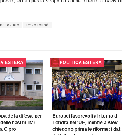
 presto, ed a questo scopo ha anche offerto a Davis di
negoziato
terzo round
CA ESTERA
POLITICA ESTERA
pa della difesa, per
Europei favorevoli al ritorno di
delle basi militari
Londra nell’UE, mentre a Kiev
 a Cipro
chiedono prima le riforme: i dati