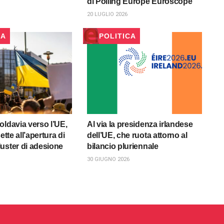
di Polling Europe Euroscope
20 LUGLIO 2026
CA
POLITICA
oldavia verso l’UE,
Al via la presidenza irlandese
ette all’apertura di
dell’UE, che ruota attorno al
uster di adesione
bilancio pluriennale
30 GIUGNO 2026