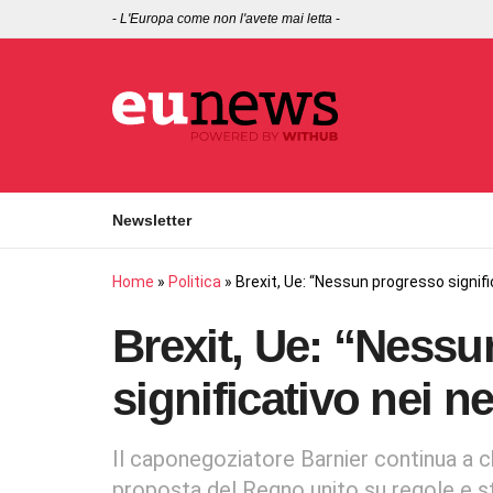
-
L'Europa come non l'avete mai letta
-
Newsletter
Home
»
Politica
»
Brexit, Ue: “Nessun progresso signific
Brexit, Ue: “Ness
significativo nei n
Il caponegoziatore Barnier continua a ch
proposta del Regno unito su regole e 