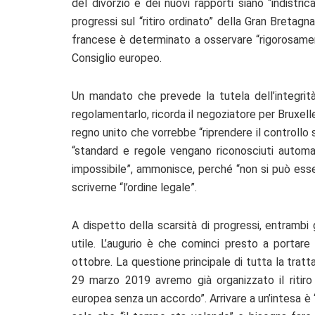
del divorzio e dei nuovi rapporti siano “indistri
progressi sul “ritiro ordinato” della Gran Bretagna 
francese è determinato a osservare “rigorosamen
Consiglio europeo.
Un mandato che prevede la tutela dell’integrit
regolamentarlo, ricorda il negoziatore per Bruxell
regno unito che vorrebbe “riprendere il controllo
“standard e regole vengano riconosciuti automat
impossibile”, ammonisce, perché “non si può esser
scriverne “l’ordine legale”.
A dispetto della scarsità di progressi, entrambi 
utile. L’augurio è che cominci presto a portare
ottobre. La questione principale di tutta la tratta
29 marzo 2019 avremo già organizzato il ritiro
europea senza un accordo”. Arrivare a un’intesa è 