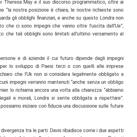
ier Theresa May e il suo discorso programmatico, oltre ai
e “la nostra posizione è chiara, le nostre richieste sono
guarda gli obblighi finanziari, e anche su questo Londra non
to che ci sono impegni che vanno oltre l’uscita dall’Ue”,
o che tali obblighi sono limitati all’ultimo versamento al
 persone e di aziende il cui futuro dipende dagli impegni
 per lo sviluppo di Paesi terzi o con quelli alle imprese
chiaro che l’Uk non si considera legalmente obbligato a
alcuni impegni verranno mantenuti “anche senza un obbligo
rnier lo richiama ancora una volta alla chiarezza: “abbiamo
gali e morali, Londra si sente obbligata a rispettare”.
 possiamo iniziare con fiducia una discussione sulle future
ivergenza tra le parti. Davis ribadisce come i due aspetti