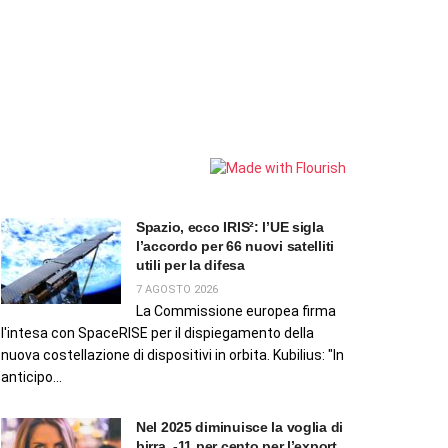
Spazio, ecco IRIS²: l’UE sigla
l’accordo per 66 nuovi satelliti
utili per la difesa
7 AGOSTO 2026
La Commissione europea firma
l'intesa con SpaceRISE per il dispiegamento della
nuova costellazione di dispositivi in orbita. Kubilius: "In
anticipo...
Nel 2025 diminuisce la voglia di
birra, -11 per cento per l’export