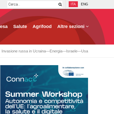
ITA
ENG
fesa
Salute
Agrifood
Altre sezioni
Invasione russa in Ucraina
Energia
Israele
Usa