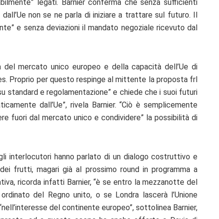
cabilmente” legati. Barnier conferma che senza sufficienti
dall’Ue non se ne parla di iniziare a trattare sul futuro. Il
te” e senza deviazioni il mandato negoziale ricevuto dal
à del mercato unico europeo e della capacità dell’Ue di
es. Proprio per questo respinge al mittente la proposta frl
 su standard e regolamentazione” e chiede che i suoi futuri
icamente dall’Ue”, rivela Barnier. “Ciò è semplicemente
e fuori dal mercato unico e condividere” la possibilità di
gli interlocutori hanno parlato di un dialogo costruttivo e
 dei frutti, magari già al prossimo round in programma a
tiva, ricorda infatti Barnier, “è se entro la mezzanotte del
 ordinato del Regno unito, o se Londra lascerà l’Unione
“nell’interesse del continente europeo”, sottolinea Barnier,