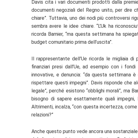
Davis cita i vari documenti prodotti dalla prem
documenti negoziali del Regno unito, per dire ch
chiare”. Tuttavia, uno dei nodi più controversi ri
sembra avere le idee chiare. “L’Uk ha riconosciu
ricorda Barnier, “ma questa settimana ha spiegat
budget comunitario prima dell’uscita”.
Il rappresentante dell’Ue ricorda le migliaia di
finanziari presi dall’Ue, ad esempio con i fondi
innovative, e denuncia: “da questa settimana è 
rispettare questi impegni”. Davis risponde che 
legale”, perché esistono “obblighi morali”, ma Ba
bisogno di sapere esattamente quali impegni, le
Altrimenti, incalza, “con questa incertezza, come
relazioni?”
Anche questo punto vede ancora una sostanziale d