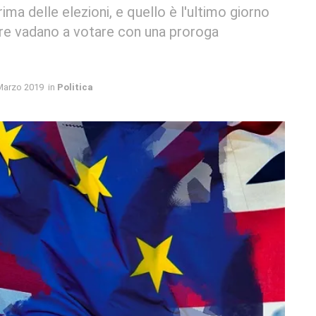
rima delle elezioni, e quello è l'ultimo giorno
ure vadano a votare con una proroga
Marzo 2019
in
Politica