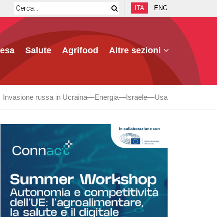
ITA
ENG
fesa
Salute
Agrifood
Altre sezioni
Invasione russa in Ucraina
Energia
Israele
Usa