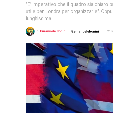
"E' imperativo che il quadro sia chiaro p
utile per Londra per organizzarle". Opp
lunghissima
di
Emanuele Bonini
21 
emanuelebonini