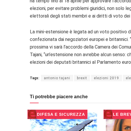
ha tempo fino al 18 aprile per approvare l’accordo di
elezioni, per evitare problemi giuridici, non solo 
elettorali degli stati membri e ai diritti di voto dei 
La mini-estensione è legata ad un voto positivo 
confezionata dai negoziatori europei e britannici.
prossima vi sarà l’accordo della Camera dei Comuni
Tajani, “un’estensione non avrebbe alcun senso: che
elezioni dei deputati britannici al Parlamento eur
Tags:
antonio tajani
brexit
elezioni 2019
el
Ti potrebbe piacere anche
DIFESA E SICUREZZA
LE BRE