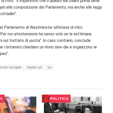
 ritiro. “
È imperativo che il quadro sia chiaro prima delle
legati alla composizione del Parlamento, ma anche alle leggi
cittadini”.
del
Parlamento di Westminster all’intesa di ritiro
 “Per noi un’estensione ha senso solo se la settimana
 sul trattato di uscita”. In caso contrario, conclude
 i britannici chiedano un rinvio sine-die e organizzino le
opeo”.
ezioni europee
leader ue
ue
VI
POLITICA