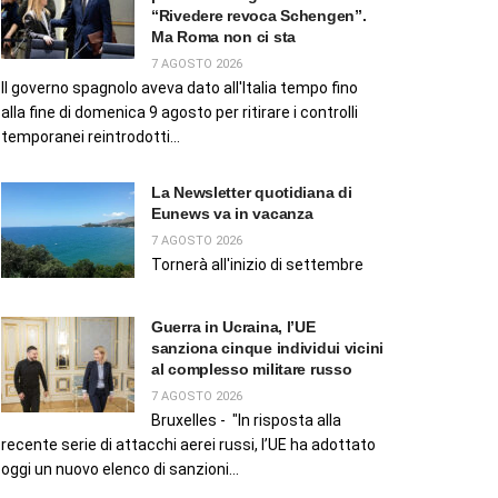
“Rivedere revoca Schengen”.
Ma Roma non ci sta
7 AGOSTO 2026
Il governo spagnolo aveva dato all'Italia tempo fino
alla fine di domenica 9 agosto per ritirare i controlli
temporanei reintrodotti...
La Newsletter quotidiana di
Eunews va in vacanza
7 AGOSTO 2026
Tornerà all'inizio di settembre
Guerra in Ucraina, l’UE
sanziona cinque individui vicini
al complesso militare russo
7 AGOSTO 2026
Bruxelles - "In risposta alla
recente serie di attacchi aerei russi, l’UE ha adottato
oggi un nuovo elenco di sanzioni...