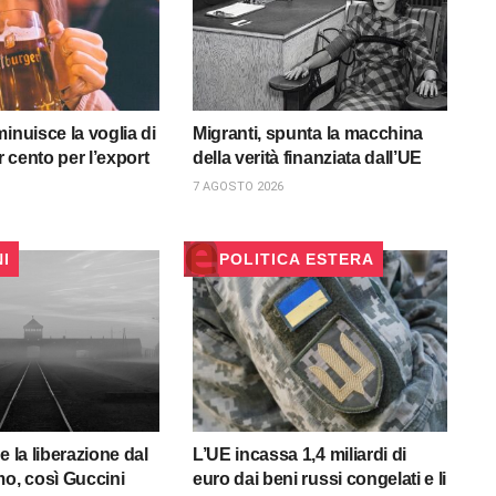
inuisce la voglia di
Migranti, spunta la macchina
er cento per l’export
della verità finanziata dall’UE
7 AGOSTO 2026
NI
POLITICA ESTERA
e la liberazione dal
L’UE incassa 1,4 miliardi di
mo, così Guccini
euro dai beni russi congelati e li