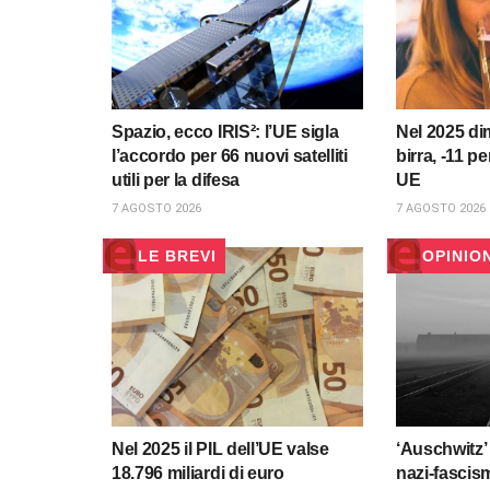
Spazio, ecco IRIS²: l’UE sigla
Nel 2025 dim
l’accordo per 66 nuovi satelliti
birra, -11 p
utili per la difesa
UE
7 AGOSTO 2026
7 AGOSTO 2026
LE BREVI
OPINIO
Nel 2025 il PIL dell’UE valse
‘Auschwitz’ 
18.796 miliardi di euro
nazi-fascis