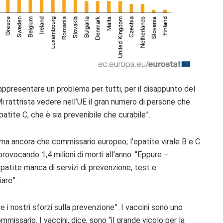
a rappresentare un problema per tutti, per il disappunto del
M
i rattrista vedere nell’UE il gran numero di persone che
patite C, che è sia prevenibile che curabile”.
rima ancora che commissario europeo, l’epatite virale B e C
provocando 1,4 milioni di morti all’anno. “Eppure –
patite manca di servizi di prevenzione, test e
are”.
e i nostri sforzi sulla prevenzione”. I vaccini sono uno
missario. I vaccini, dice, sono “
il grande vicolo per la