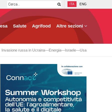
ITA
ENG
fesa
Salute
Agrifood
Altre sezioni
Invasione russa in Ucraina
Energia
Israele
Usa