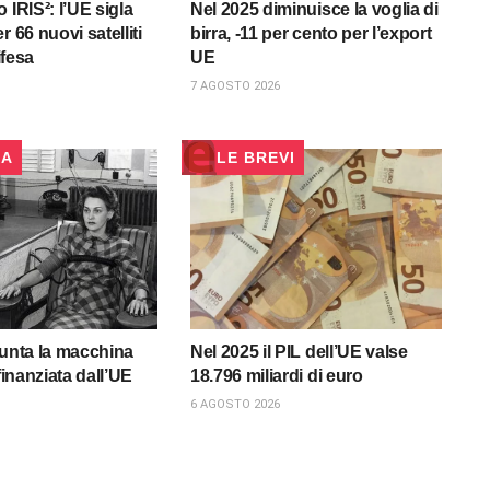
 IRIS²: l’UE sigla
Nel 2025 diminuisce la voglia di
r 66 nuovi satelliti
birra, -11 per cento per l’export
difesa
UE
7 AGOSTO 2026
CA
LE BREVI
punta la macchina
Nel 2025 il PIL dell’UE valse
 finanziata dall’UE
18.796 miliardi di euro
6 AGOSTO 2026