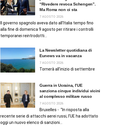
“Rivedere revoca Schengen”.
Ma Roma non ci sta
7 AGOSTO 2026
Il governo spagnolo aveva dato all'Italia tempo fino
alla fine di domenica 9 agosto per ritirare i controlli
temporanei reintrodotti...
La Newsletter quotidiana di
Eunews va in vacanza
7 AGOSTO 2026
Tornerà all'inizio di settembre
Guerra in Ucraina, l’UE
sanziona cinque individui vicini
al complesso militare russo
7 AGOSTO 2026
Bruxelles - "In risposta alla
recente serie di attacchi aerei russi, l’UE ha adottato
oggi un nuovo elenco di sanzioni...