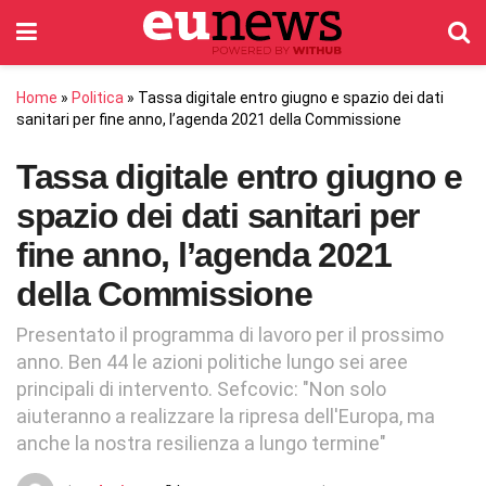
Home
»
Politica
»
Tassa digitale entro giugno e spazio dei dati
sanitari per fine anno, l’agenda 2021 della Commissione
Tassa digitale entro giugno e
spazio dei dati sanitari per
fine anno, l’agenda 2021
della Commissione
Presentato il programma di lavoro per il prossimo
anno. Ben 44 le azioni politiche lungo sei aree
principali di intervento. Sefcovic: "Non solo
aiuteranno a realizzare la ripresa dell'Europa, ma
anche la nostra resilienza a lungo termine"