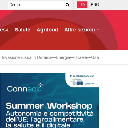
ITA
ENG
fesa
Salute
Agrifood
Altre sezioni
Invasione russa in Ucraina
Energia
Israele
Usa