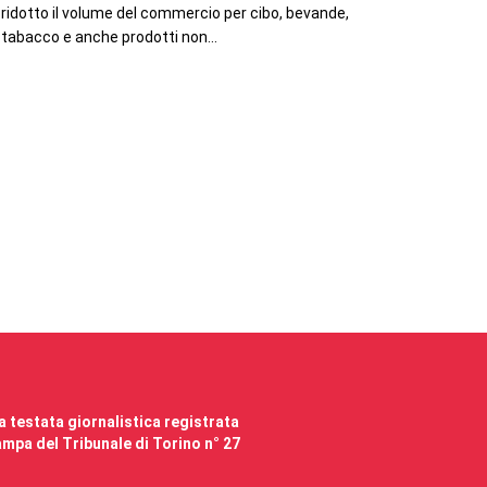
ridotto il volume del commercio per cibo, bevande,
tabacco e anche prodotti non...
 testata giornalistica registrata
mpa del Tribunale di Torino n° 27