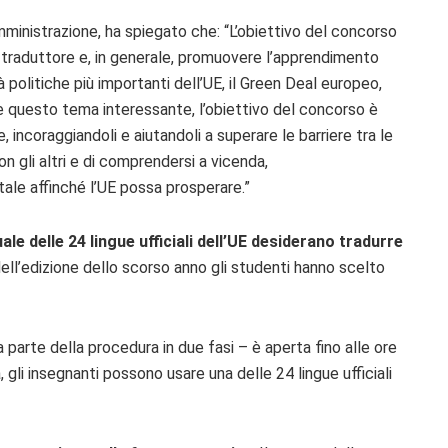
amministrazione, ha spiegato che: “L’obiettivo del concorso
di traduttore e, in generale, promuovere l’apprendimento
tà politiche più importanti dell’UE, il Green Deal europeo,
are questo tema interessante, l’obiettivo del concorso è
ue, incoraggiandoli e aiutandoli a superare le barriere tra le
n gli altri e di comprendersi a vicenda,
le affinché l’UE possa prosperare.”
le delle 24 lingue ufficiali dell’UE desiderano tradurre
Nell’edizione dello scorso anno gli studenti hanno scelto
a parte della procedura in due fasi – è aperta fino alle ore
 gli insegnanti possono usare una delle 24 lingue ufficiali