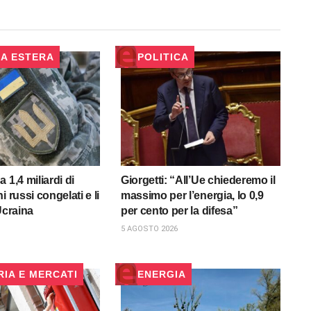
CA ESTERA
POLITICA
 1,4 miliardi di
Giorgetti: “All’Ue chiederemo il
i russi congelati e li
massimo per l’energia, lo 0,9
Ucraina
per cento per la difesa”
5 AGOSTO 2026
RIA E MERCATI
ENERGIA