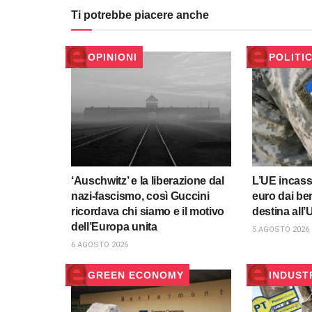
Ti potrebbe piacere anche
OPINIONI
POLITI
‘Auschwitz’ e la liberazione dal
L’UE incassa
nazi-fascismo, così Guccini
euro dai ben
ricordava chi siamo e il motivo
destina all’
dell’Europa unita
5 AGOSTO 2026
6 AGOSTO 2026
GREEN ECONOMY
INDUST