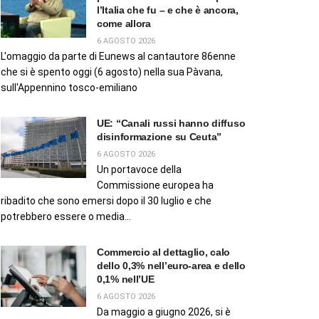
l’Italia che fu – e che è ancora,
come allora
6 AGOSTO 2026
L'omaggio da parte di Eunews al cantautore 86enne
che si è spento oggi (6 agosto) nella sua Pàvana,
sull'Appennino tosco-emiliano
UE: “Canali russi hanno diffuso
disinformazione su Ceuta”
6 AGOSTO 2026
Un portavoce della
Commissione europea ha
ribadito che sono emersi dopo il 30 luglio e che
potrebbero essere o media...
Commercio al dettaglio, calo
dello 0,3% nell’euro-area e dello
0,1% nell’UE
6 AGOSTO 2026
Da maggio a giugno 2026, si è