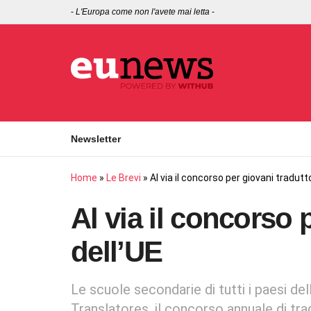
-
L'Europa come non l'avete mai letta
-
Newsletter
Home
»
Le Brevi
»
Al via il concorso per giovani tradutto
Al via il concorso 
dell’UE
Le scuole secondarie di tutti i paesi del
Translatores, il concorso annuale di t