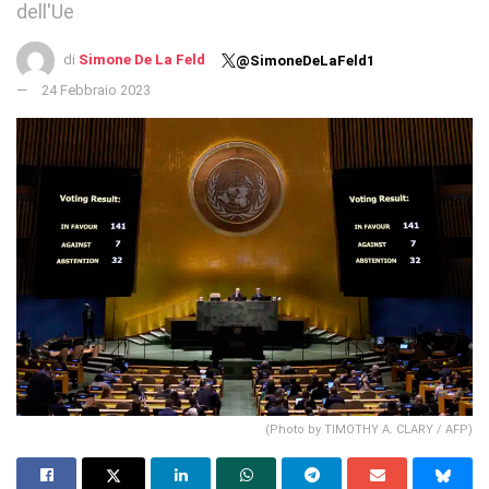
dell'Ue
di
Simone De La Feld
@SimoneDeLaFeld1
24 Febbraio 2023
(Photo by TIMOTHY A. CLARY / AFP)