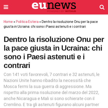
Home
»
Politica Estera
»
Dentro la risoluzione Onu per la pace
giusta in Ucraina: chi sono i Paesi astenuti e i contrari
Dentro la risoluzione Onu per
la pace giusta in Ucraina: chi
sono i Paesi astenuti e i
contrari
Con 141 voti favorevoli, 7 contrari e 32 astenuti, le
Nazioni Unite hanno ribadito la necessità che
Mosca fermi la sua guerra di aggressione. Ma
rispetto alla prima risoluzione del marzo del 2022,
anche Nicaragua e Mali si sono schierate con il
Cremlino. E tra gli astenuti figurano alcuni partner