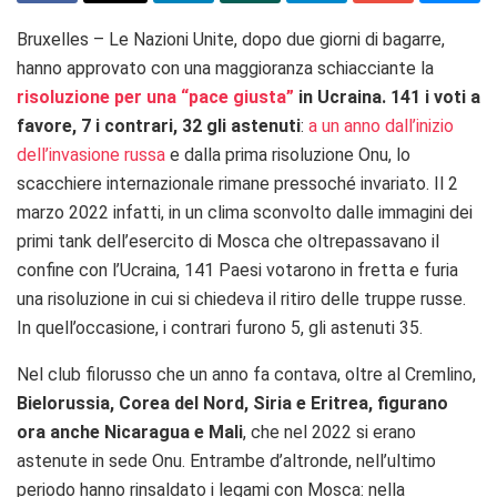
Bruxelles – Le Nazioni Unite, dopo due giorni di bagarre,
hanno approvato con una maggioranza schiacciante la
risoluzione per una “pace giusta”
in Ucraina. 141 i voti a
favore, 7 i contrari, 32 gli astenuti
:
a un anno dall’inizio
dell’invasione russa
e dalla prima risoluzione Onu, lo
scacchiere internazionale rimane pressoché invariato. Il 2
marzo 2022 infatti, in un clima sconvolto dalle immagini dei
primi tank dell’esercito di Mosca che oltrepassavano il
confine con l’Ucraina, 141 Paesi votarono in fretta e furia
una risoluzione in cui si chiedeva il ritiro delle truppe russe.
In quell’occasione, i contrari furono 5, gli astenuti 35.
Nel club filorusso che un anno fa contava, oltre al Cremlino,
Bielorussia, Corea del Nord, Siria e Eritrea, figurano
ora anche Nicaragua e Mali
, che nel 2022 si erano
astenute in sede Onu. Entrambe d’altronde, nell’ultimo
periodo hanno rinsaldato i legami con Mosca: nella