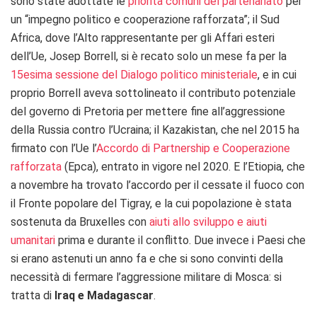
sono state adottate le
priorità comuni del partenariato
per
un “impegno politico e cooperazione rafforzata”; il Sud
Africa, dove l’Alto rappresentante per gli Affari esteri
dell’Ue, Josep Borrell, si è recato solo un mese fa per la
15esima sessione del Dialogo politico ministeriale
, e in cui
proprio Borrell aveva sottolineato il contributo potenziale
del governo di Pretoria per mettere fine all’aggressione
della Russia contro l’Ucraina; il Kazakistan, che nel 2015 ha
firmato con l’Ue l’
Accordo di Partnership e Cooperazione
rafforzata
(Epca), entrato in vigore nel 2020. E l’Etiopia, che
a novembre ha trovato l’accordo per il cessate il fuoco con
il Fronte popolare del Tigray, e la cui popolazione è stata
sostenuta da Bruxelles con
aiuti allo sviluppo e aiuti
umanitari
prima e durante il conflitto. Due invece i Paesi che
si erano astenuti un anno fa e che si sono convinti della
necessità di fermare l’aggressione militare di Mosca: si
tratta di
Iraq e Madagascar
.