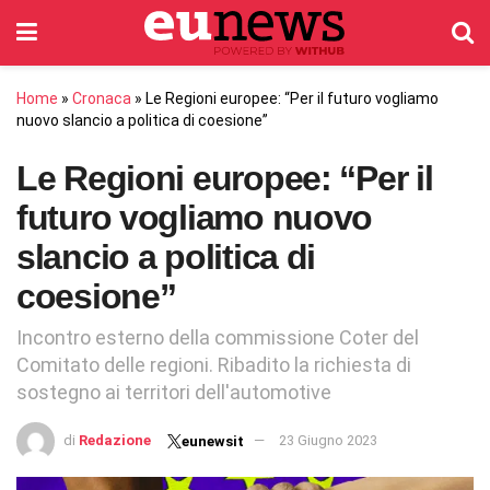
Home
»
Cronaca
»
Le Regioni europee: “Per il futuro vogliamo
nuovo slancio a politica di coesione”
Le Regioni europee: “Per il
futuro vogliamo nuovo
slancio a politica di
coesione”
Incontro esterno della commissione Coter del
Comitato delle regioni. Ribadito la richiesta di
sostegno ai territori dell'automotive
di
Redazione
23 Giugno 2023
eunewsit