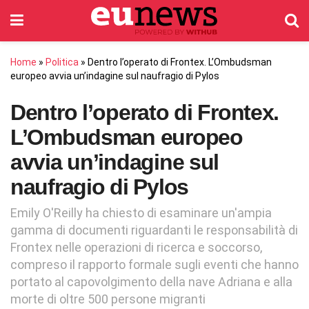
Home
»
Politica
»
Dentro l’operato di Frontex. L’Ombudsman
europeo avvia un’indagine sul naufragio di Pylos
Dentro l’operato di Frontex.
L’Ombudsman europeo
avvia un’indagine sul
naufragio di Pylos
Emily O'Reilly ha chiesto di esaminare un'ampia
gamma di documenti riguardanti le responsabilità di
Frontex nelle operazioni di ricerca e soccorso,
compreso il rapporto formale sugli eventi che hanno
portato al capovolgimento della nave Adriana e alla
morte di oltre 500 persone migranti