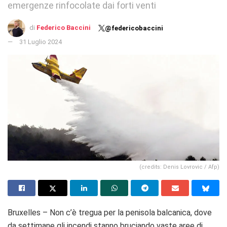
emergenze rinfocolate dai forti venti
di
Federico Baccini
@federicobaccini
31 Luglio 2024
(credits: Denis Lovrovic / Afp)
Bruxelles – Non c’è tregua per la penisola balcanica, dove
da settimane gli incendi stanno bruciando vaste aree di