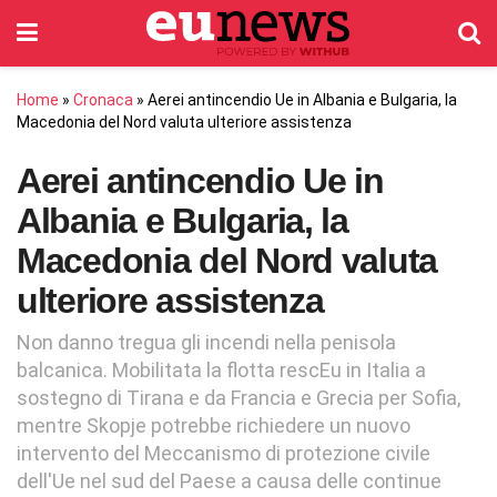
Home
»
Cronaca
»
Aerei antincendio Ue in Albania e Bulgaria, la
Macedonia del Nord valuta ulteriore assistenza
Aerei antincendio Ue in
Albania e Bulgaria, la
Macedonia del Nord valuta
ulteriore assistenza
Non danno tregua gli incendi nella penisola
balcanica. Mobilitata la flotta rescEu in Italia a
sostegno di Tirana e da Francia e Grecia per Sofia,
mentre Skopje potrebbe richiedere un nuovo
intervento del Meccanismo di protezione civile
dell'Ue nel sud del Paese a causa delle continue