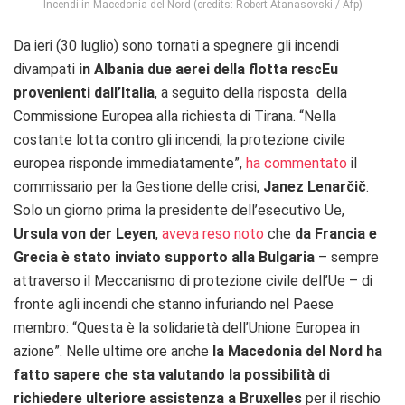
Incendi in Macedonia del Nord (credits: Robert Atanasovski / Afp)
Da ieri (30 luglio) sono tornati a spegnere gli incendi
divampati
in Albania due aerei della flotta rescEu
provenienti dall’Italia
, a seguito della risposta della
Commissione Europea alla richiesta di Tirana. “Nella
costante lotta contro gli incendi, la protezione civile
europea risponde immediatamente”,
ha commentato
il
commissario per la Gestione delle crisi,
Janez Lenarčič
.
Solo un giorno prima la presidente dell’esecutivo Ue,
Ursula von der Leyen
,
aveva reso noto
che
da Francia e
Grecia è stato inviato supporto alla Bulgaria
– sempre
attraverso il Meccanismo di protezione civile dell’Ue – di
fronte agli incendi che stanno infuriando nel Paese
membro: “Questa è la solidarietà dell’Unione Europea in
azione”. Nelle ultime ore anche
la Macedonia del Nord ha
fatto sapere che sta valutando la possibilità di
richiedere ulteriore assistenza a Bruxelles
per il rischio