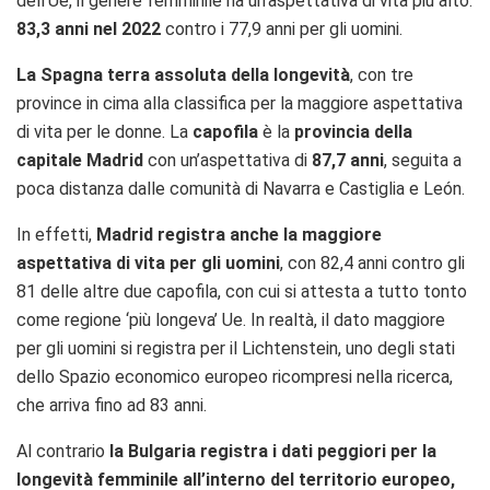
dell’Ue, il genere femminile ha un’aspettativa di vita più alto:
83,3 anni nel 2022
contro i 77,9 anni per gli uomini.
La Spagna terra assoluta della longevità
, con tre
province in cima alla classifica per la maggiore aspettativa
di vita per le donne. La
capofila
è la
provincia della
capitale Madrid
con un’aspettativa di
87,7 anni
, seguita a
poca distanza dalle comunità di Navarra e Castiglia e León.
In effetti,
Madrid registra anche la maggiore
aspettativa di vita per gli uomini
, con 82,4 anni contro gli
81 delle altre due capofila, con cui si attesta a tutto tonto
come regione ‘più longeva’ Ue. In realtà, il dato maggiore
per gli uomini si registra per il Lichtenstein, uno degli stati
dello Spazio economico europeo ricompresi nella ricerca,
che arriva fino ad 83 anni.
Al contrario
la Bulgaria registra i dati peggiori per la
longevità femminile all’interno del territorio europeo,