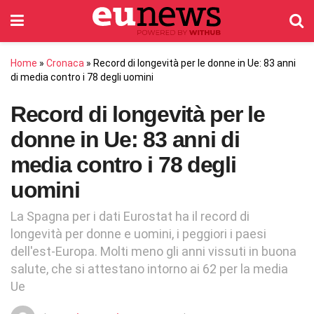
Home
»
Cronaca
»
Record di longevità per le donne in Ue: 83 anni
di media contro i 78 degli uomini
Record di longevità per le
donne in Ue: 83 anni di
media contro i 78 degli
uomini
La Spagna per i dati Eurostat ha il record di
longevità per donne e uomini, i peggiori i paesi
dell'est-Europa. Molti meno gli anni vissuti in buona
salute, che si attestano intorno ai 62 per la media
Ue