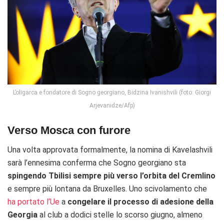
L’oligarca e fondatore di Sogno georgiano, Bidzina Ivanishvili (foto: Giorgi
Arjevanidze/Afp)
Verso Mosca con furore
Una volta approvata formalmente, la nomina di Kavelashvili
sarà l’ennesima conferma che Sogno georgiano sta
spingendo Tbilisi sempre più verso l’orbita del Cremlino
e sempre più lontana da Bruxelles. Uno scivolamento che
ha portato l’Ue
a
congelare il processo di adesione della
Georgia
al club a dodici stelle lo scorso giugno, almeno