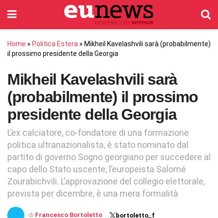
Home
»
Politica Estera
»
Mikheil Kavelashvili sarà (probabilmente)
il prossimo presidente della Georgia
Mikheil Kavelashvili sarà
(probabilmente) il prossimo
presidente della Georgia
L’ex calciatore, co-fondatore di una formazione
politica ultranazionalista, è stato nominato dal
partito di governo Sogno georgiano per succedere al
capo dello Stato uscente, l’europeista Salomé
Zourabichvili. L’approvazione del collegio elettorale,
prevista per dicembre, è una mera formalità
di
Francesco Bortoletto
bortoletto_f