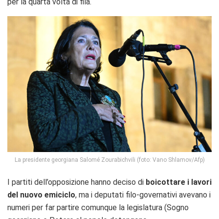
per la quarta volta di fila.
La presidente georgiana Salomé Zourabichvili (foto: Vano Shlamov/Afp)
I partiti dell’opposizione hanno deciso di
boicottare i lavori
del nuovo emiciclo
, ma i deputati filo-governativi avevano i
numeri per far partire comunque la legislatura (Sogno