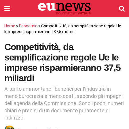
Home
»
Economia
»
Competitività, da semplificazione regole Ue
le imprese risparmieranno 37,5 miliardi
Competitività, da
semplificazione regole Ue le
imprese risparmieranno 37,5
miliardi
A tanto ammontano i benefici per l'industria in
meno burocrazia e meno costi, secondo gli impegni
dell'agenda della Commissione. Sono i pochi numeri
chiari e precisi di un documento puramente di
indirizzo