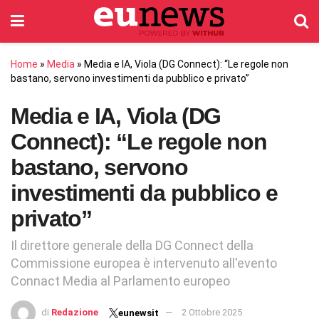
Home
»
Media
»
Media e IA, Viola (DG Connect): “Le regole non
bastano, servono investimenti da pubblico e privato”
Media e IA, Viola (DG
Connect): “Le regole non
bastano, servono
investimenti da pubblico e
privato”
Il direttore generale della DG Connect della
Commissione europea è intervenuto all'evento
Connact Media al Parlamento europeo
di
Redazione
2 Ottobre 2025
eunewsit