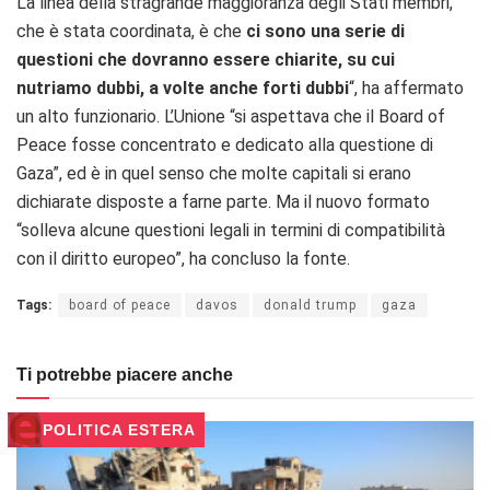
La linea della stragrande maggioranza degli Stati membri,
che è stata coordinata, è che
ci sono una serie di
questioni che dovranno essere chiarite, su cui
nutriamo dubbi, a volte anche forti dubbi
“, ha affermato
un alto funzionario. L’Unione “si aspettava che il Board of
Peace fosse concentrato e dedicato alla questione di
Gaza”, ed è in quel senso che molte capitali si erano
dichiarate disposte a farne parte. Ma il nuovo formato
“solleva alcune questioni legali in termini di compatibilità
con il diritto europeo”, ha concluso la fonte.
Tags:
board of peace
davos
donald trump
gaza
Ti potrebbe piacere anche
POLITICA ESTERA