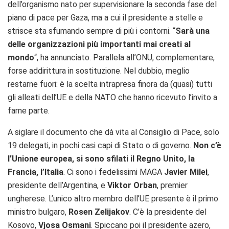
dell’organismo nato per supervisionare la seconda fase del
piano di pace per Gaza, ma a cui il presidente a stelle e
strisce sta sfumando sempre di più i contorni. “
Sarà una
delle organizzazioni più importanti mai creati al
mondo
“, ha annunciato. Parallela all’ONU, complementare,
forse addirittura in sostituzione. Nel dubbio, meglio
restarne fuori: è la scelta intrapresa finora da (quasi) tutti
gli alleati dell’UE e della NATO che hanno ricevuto l’invito a
farne parte.
A siglare il documento che dà vita al Consiglio di Pace, solo
19 delegati, in pochi casi capi di Stato o di governo.
Non c’è
l’Unione europea, si sono sfilati il Regno Unito, la
Francia, l’Italia
. Ci sono i fedelissimi MAGA
Javier Milei
,
presidente dell’Argentina, e
Viktor Orban
, premier
ungherese. L’unico altro membro dell’UE presente è il primo
ministro bulgaro,
Rosen Zelijakov
. C’è la presidente del
Kosovo,
Vjosa Osmani
. Spiccano poi il presidente azero,