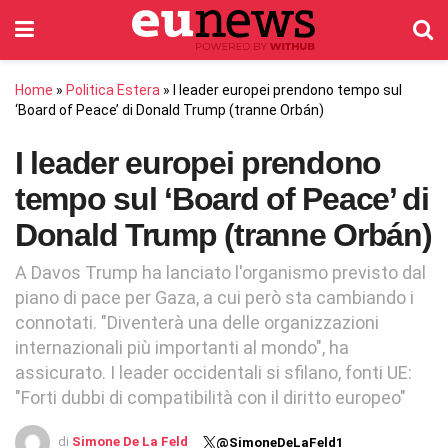
Home
»
Politica Estera
»
I leader europei prendono tempo sul
‘Board of Peace’ di Donald Trump (tranne Orbán)
I leader europei prendono
tempo sul ‘Board of Peace’ di
Donald Trump (tranne Orbán)
A Davos Trump ha lanciato l'organismo previsto dal
piano di pace per Gaza, a cui però sta cambiando i
connotati. "Diventerà una delle organizzazioni
internazionali più importanti al mondo", ha
assicurato. I leader occidentali si sfilano, fonti UE:
"Forti dubbi di compatibilità con il diritto europeo"
di
Simone De La Feld
@SimoneDeLaFeld1