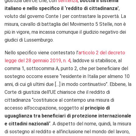
giustizia dell’UE che, con
sentenza
,
boccia il sistema
italiano e nello specifico il ‘reddito di cittadinanza’
,
voluto dal governo Conte I per contrastare la povertà. La
misura, cavallo di battaglia del Movimento 5 Stelle, non è
più in vigore, ma incassa comunque il giudizio negativo dei
giudici di Lussemburgo.
Nello specifico viene contestato l’
articolo 2 del decreto
legge del 28 gennaio 2019, n. 4
, laddove si stabilisce, al
comma 1, sottocomma A, punto 2, che per beneficiare del
sostegno occorre essere “residente in Italia per almeno 10
anni, di cui gli ultimi due […] in modo continuativo”. Ebbene, la
Corte di giustizia dell’UE chiarisce che il reddito di
cittadinanza “
costituisce al contempo una misura di
accesso all’occupazione, soggetto al
principio di
uguaglianza tra beneficiari di protezione internazionale
e
cittadini nazionali
“. A dispetto del nome, quindi, la misura
di sostegno al reddito e all’inclusione nel mondo del lavoro,