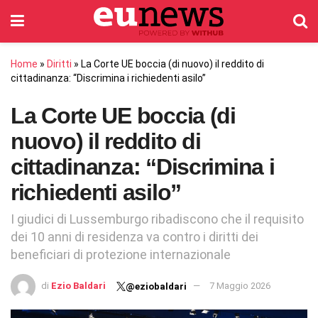
Home
»
Diritti
»
La Corte UE boccia (di nuovo) il reddito di
cittadinanza: “Discrimina i richiedenti asilo”
La Corte UE boccia (di
nuovo) il reddito di
cittadinanza: “Discrimina i
richiedenti asilo”
I giudici di Lussemburgo ribadiscono che il requisito
dei 10 anni di residenza va contro i diritti dei
beneficiari di protezione internazionale
di
Ezio Baldari
7 Maggio 2026
@eziobaldari