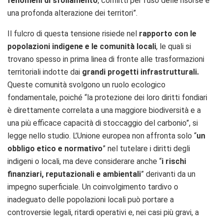
fenomeni di sfollamento
, conflitti per l’uso delle risorse e
una profonda alterazione dei territori”.
Il fulcro di questa tensione risiede nel
rapporto con le
popolazioni indigene e le comunità locali
, le quali si
trovano spesso in prima linea di fronte alle trasformazioni
territoriali indotte dai
grandi progetti infrastrutturali.
Queste comunità svolgono un ruolo ecologico
fondamentale, poiché “la protezione dei loro diritti fondiari
è direttamente correlata a una maggiore biodiversità e a
una più efficace capacità di stoccaggio del carbonio”, si
legge nello studio. L’Unione europea non affronta solo “
un
obbligo etico e normativo
” nel tutelare i diritti degli
indigeni o locali, ma deve considerare anche “
i rischi
finanziari, reputazionali e ambientali
” derivanti da un
impegno superficiale. Un coinvolgimento tardivo o
inadeguato delle popolazioni locali può portare a
controversie legali, ritardi operativi e, nei casi più gravi, a