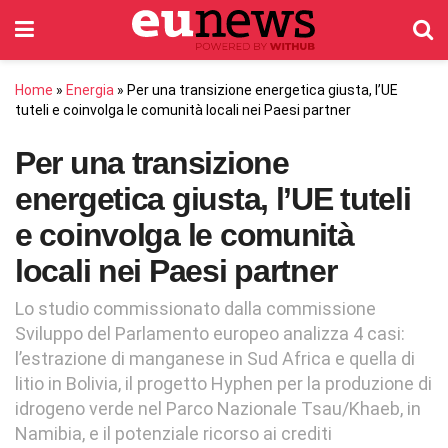
Home
»
Energia
»
Per una transizione energetica giusta, l’UE
tuteli e coinvolga le comunità locali nei Paesi partner
Per una transizione
energetica giusta, l’UE tuteli
e coinvolga le comunità
locali nei Paesi partner
Lo studio commissionato dalla commissione
Sviluppo del Parlamento europeo analizza 4 casi:
l’estrazione di manganese in Sud Africa e quella di
litio in Bolivia, il progetto Hyphen per la produzione di
idrogeno verde nel Parco Nazionale Tsau/Khaeb, in
Namibia, e il potenziale ricorso ai crediti