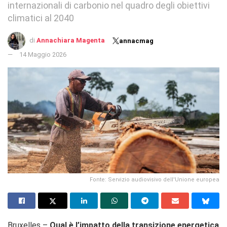
internazionali di carbonio nel quadro degli obiettivi
climatici al 2040
di
Annachiara Magenta
annacmag
14 Maggio 2026
Fonte: Servizio audiovisivo dell'Unione europea
Bruxelles –
Qual è l’impatto della transizione energetica