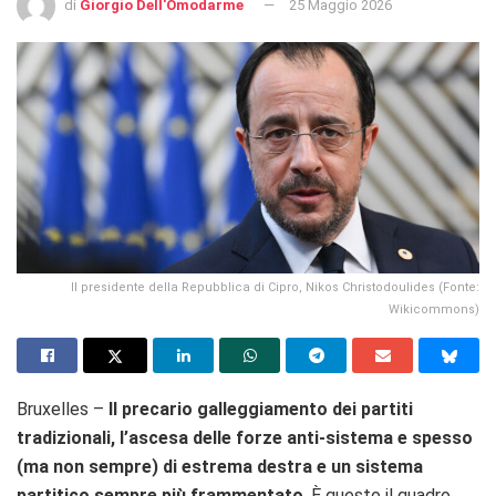
di
Giorgio Dell'Omodarme
25 Maggio 2026
Il presidente della Repubblica di Cipro, Nikos Christodoulides (Fonte:
Wikicommons)
Bruxelles –
Il precario galleggiamento dei partiti
tradizionali, l’ascesa delle forze anti-sistema e spesso
(ma non sempre) di estrema destra e un sistema
partitico sempre più frammentato
. È questo il quadro