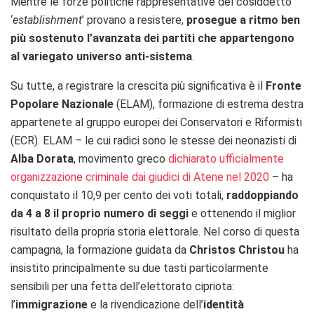
Mentre le forze politiche rappresentative del cosiddetto
‘
establishment
’ provano a resistere,
prosegue a ritmo ben
più sostenuto l’avanzata dei partiti che appartengono
al variegato universo anti-sistema
.
Su tutte, a registrare la crescita più significativa è il
Fronte
Popolare Nazionale
(ELAM), formazione di estrema destra
appartenete al gruppo europei dei Conservatori e Riformisti
(ECR). ELAM – le cui radici sono le stesse dei neonazisti di
Alba Dorata
, movimento greco
dichiarato ufficialmente
organizzazione criminale dai giudici di Atene nel 2020
– ha
conquistato il 10,9 per cento dei voti totali,
raddoppiando
da 4 a 8 il proprio numero di seggi
e ottenendo il miglior
risultato della propria storia elettorale. Nel corso di questa
campagna, la formazione guidata da
Christos Christou
ha
insistito principalmente su due tasti particolarmente
sensibili per una fetta dell’elettorato cipriota:
l’
immigrazione
e la rivendicazione dell’
identità