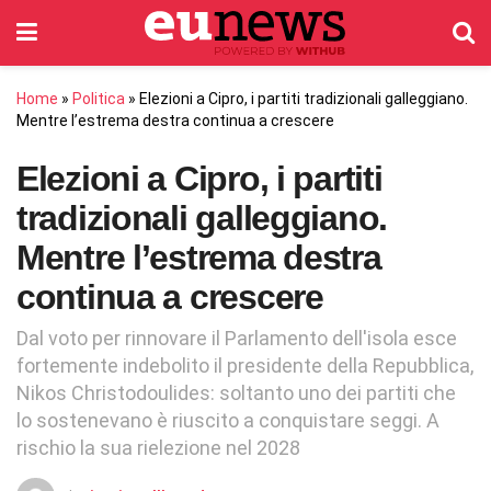
Home
»
Politica
»
Elezioni a Cipro, i partiti tradizionali galleggiano.
Mentre l’estrema destra continua a crescere
Elezioni a Cipro, i partiti
tradizionali galleggiano.
Mentre l’estrema destra
continua a crescere
Dal voto per rinnovare il Parlamento dell'isola esce
fortemente indebolito il presidente della Repubblica,
Nikos Christodoulides: soltanto uno dei partiti che
lo sostenevano è riuscito a conquistare seggi. A
rischio la sua rielezione nel 2028