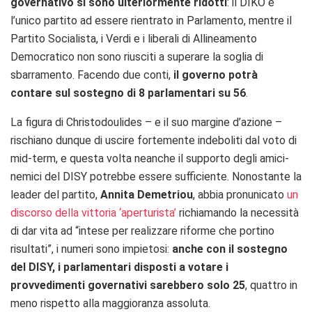
governativo si sono ulteriormente ridotti
: il DIKO è
l’unico partito ad essere rientrato in Parlamento, mentre il
Partito Socialista, i Verdi e i liberali di Allineamento
Democratico non sono riusciti a superare la soglia di
sbarramento. Facendo due conti,
il governo potrà
contare sul sostegno di 8 parlamentari su 56
.
La figura di Christodoulides – e il suo margine d’azione –
rischiano dunque di uscire fortemente indeboliti dal voto di
mid-term, e questa volta neanche il supporto degli amici-
nemici del DISY potrebbe essere sufficiente. Nonostante la
leader del partito,
Annita Demetriou
, abbia pronunicato
un
discorso della vittoria ‘aperturista’
richiamando la necessità
di dar vita ad “intese per realizzare riforme che portino
risultati”, i numeri sono impietosi:
anche con il sostegno
del DISY, i parlamentari disposti a votare i
provvedimenti governativi sarebbero solo 25
, quattro in
meno rispetto alla maggioranza assoluta.