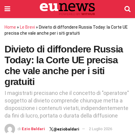
Home
»
Le Brevi
»
Divieto di diffondere Russia Today: la Corte UE
precisa che vale anche per i siti gratuiti
Divieto di diffondere Russia
Today: la Corte UE precisa
che vale anche per i siti
gratuiti
I magistrati precisano che il concetto di "operatore"
soggetto al divieto comprende chiunque metta a
disposizione i contenuti vietati, indipendentemente
da fini di lucro, portata o durata della diffusione
di
Ezio Baldari
2 Luglio 2026
@eziobaldari