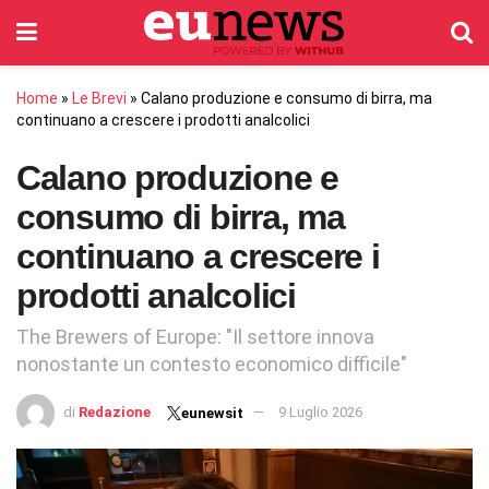
Home
»
Le Brevi
»
Calano produzione e consumo di birra, ma
continuano a crescere i prodotti analcolici
Calano produzione e
consumo di birra, ma
continuano a crescere i
prodotti analcolici
The Brewers of Europe: "Il settore innova
nonostante un contesto economico difficile"
di
Redazione
9 Luglio 2026
eunewsit