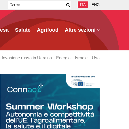
ITA
ENG
fesa
Salute
Agrifood
Altre sezioni
Invasione russa in Ucraina
Energia
Israele
Usa