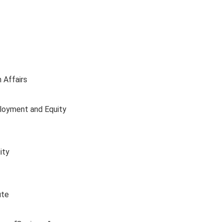
 Affairs
ployment and Equity
ity
ute