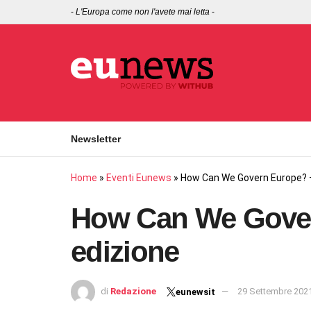
-
L'Europa come non l'avete mai letta
-
Newsletter
Home
»
Eventi Eunews
»
How Can We Govern Europe? –
How Can We Gover
edizione
di
Redazione
29 Settembre 202
eunewsit