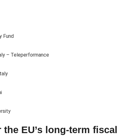
ry Fund
aly – Teleperformance
taly
i
rsity
r the EU’s long-term fiscal