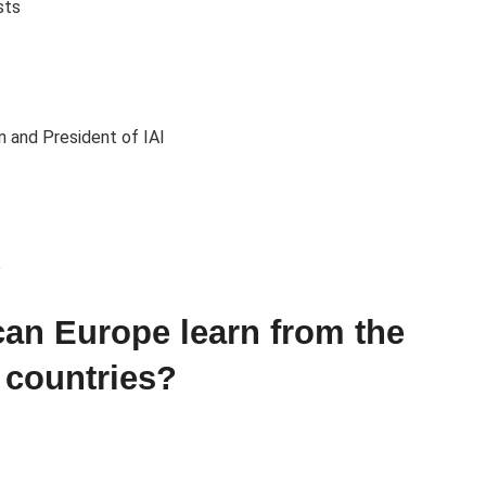
sts
 and President of IAI
e
can Europe learn from the
 countries?