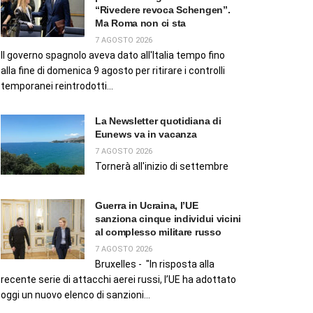
“Rivedere revoca Schengen”.
Ma Roma non ci sta
7 AGOSTO 2026
Il governo spagnolo aveva dato all'Italia tempo fino
alla fine di domenica 9 agosto per ritirare i controlli
temporanei reintrodotti...
La Newsletter quotidiana di
Eunews va in vacanza
7 AGOSTO 2026
Tornerà all'inizio di settembre
Guerra in Ucraina, l’UE
sanziona cinque individui vicini
al complesso militare russo
7 AGOSTO 2026
Bruxelles - "In risposta alla
recente serie di attacchi aerei russi, l’UE ha adottato
oggi un nuovo elenco di sanzioni...