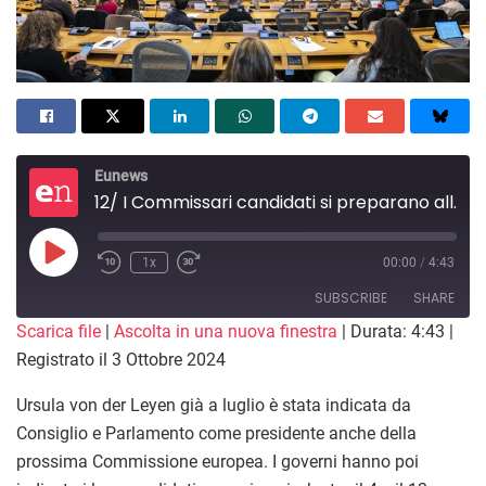
Eunews
12/ I Commissari candidati si preparano alle audizioni in Parlamento
Play
1x
00:00
/
4:43
Episode
SUBSCRIBE
SHARE
Scarica file
|
Ascolta in una nuova finestra
|
Durata: 4:43
|
Registrato il 3 Ottobre 2024
SHARE
RSS FEED
Ursula von der Leyen già a luglio è stata indicata da
LINK
Consiglio e Parlamento come presidente anche della
EMBED
prossima Commissione europea. I governi hanno poi