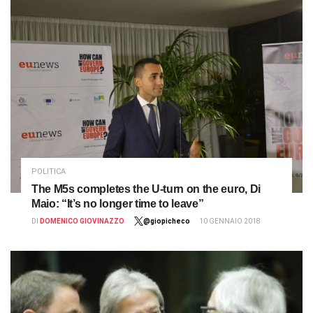
POLITICA
The M5s completes the U-turn on the euro, Di
Maio: “It’s no longer time to leave”
DI
DOMENICO GIOVINAZZO
@giopicheco
10 GENNAIO 2018