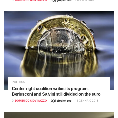
DI
DOMENICO GIOVINAZZO
@giopicheco
2 MARZO 2018
POLITICA
Center-right coalition writes its program.
Berlusconi and Salvini still divided on the euro
DI
DOMENICO GIOVINAZZO
@giopicheco
11 GENNAIO 2018