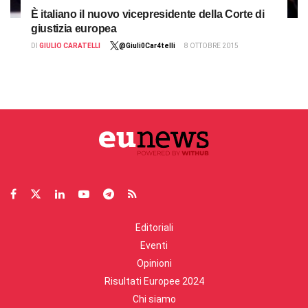
È italiano il nuovo vicepresidente della Corte di
giustizia europea
DI
GIULIO CARATELLI
@Giuli0Car4telli
8 OTTOBRE 2015
Editoriali
Eventi
Opinioni
Risultati Europee 2024
Chi siamo