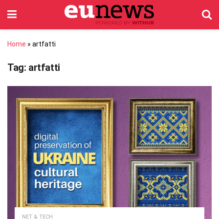
Home
»
artfatti
Tag:
artfatti
NET & TECH