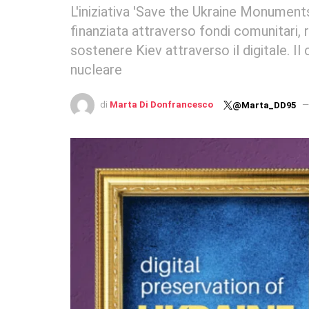
L'iniziativa 'Save the Ukraine Monumen
finanziata attraverso fondi comunitari, r
sostenere Kiev attraverso il digitale. Il
nucleare
di
Marta Di Donfrancesco
@Marta_DD95