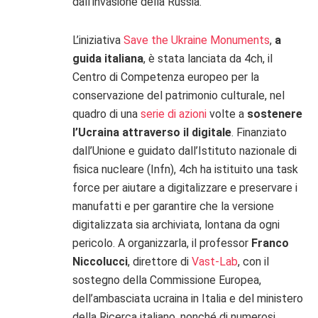
dall’invasione della Russia.
L’iniziativa
Save the Ukraine Monuments
,
a
guida italiana
, è stata lanciata da 4ch, il
Centro di Competenza europeo per la
conservazione del patrimonio culturale, nel
quadro di una
serie di azioni
volte a
sostenere
l’Ucraina attraverso il digitale
. Finanziato
dall’Unione e guidato dall’Istituto nazionale di
fisica nucleare (Infn), 4ch ha istituito una task
force per aiutare a digitalizzare e preservare i
manufatti e per garantire che la versione
digitalizzata sia archiviata, lontana da ogni
pericolo. A organizzarla, il professor
Franco
Niccolucci
, direttore di
Vast-Lab
, con il
sostegno della Commissione Europea,
dell’ambasciata ucraina in Italia e del ministero
della Ricerca italiano, nonché di numerosi