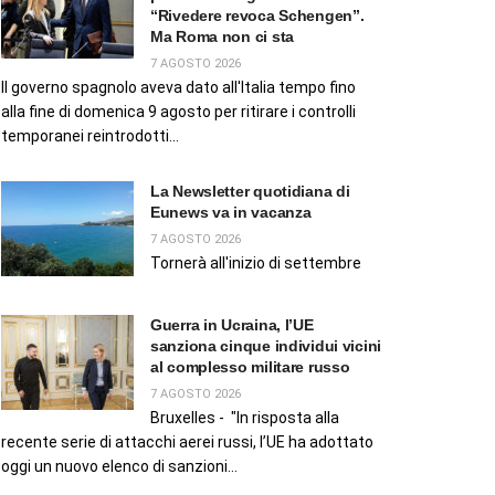
“Rivedere revoca Schengen”.
Ma Roma non ci sta
7 AGOSTO 2026
Il governo spagnolo aveva dato all'Italia tempo fino
alla fine di domenica 9 agosto per ritirare i controlli
temporanei reintrodotti...
La Newsletter quotidiana di
Eunews va in vacanza
7 AGOSTO 2026
Tornerà all'inizio di settembre
Guerra in Ucraina, l’UE
sanziona cinque individui vicini
al complesso militare russo
7 AGOSTO 2026
Bruxelles - "In risposta alla
recente serie di attacchi aerei russi, l’UE ha adottato
oggi un nuovo elenco di sanzioni...