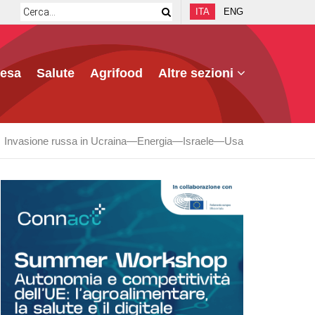
ITA
ENG
fesa
Salute
Agrifood
Altre sezioni
Invasione russa in Ucraina
Energia
Israele
Usa