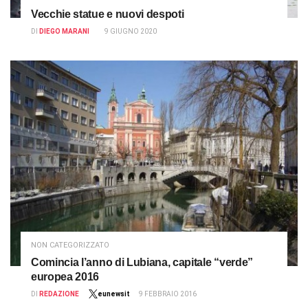
Vecchie statue e nuovi despoti
DI
DIEGO MARANI
9 GIUGNO 2020
NON CATEGORIZZATO
Comincia l’anno di Lubiana, capitale “verde”
europea 2016
DI
REDAZIONE
eunewsit
9 FEBBRAIO 2016