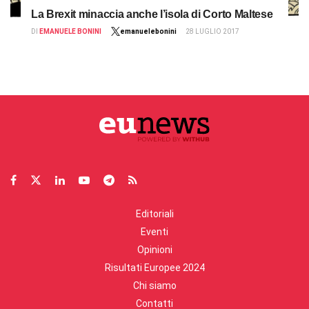
La Brexit minaccia anche l’isola di Corto Maltese
DI
EMANUELE BONINI
emanuelebonini
28 LUGLIO 2017
Editoriali
Eventi
Opinioni
Risultati Europee 2024
Chi siamo
Contatti