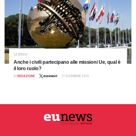
LE BREVI
Anche i civili partecipano alle missioni Ue, qual è
il loro ruolo?
DI
REDAZIONE
eunewsit
17 DICEMBRE 2015