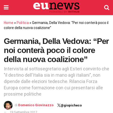
Home
»
Politica
»
Germania, Della Vedova: “Per noi conterà poco il
colore della nuova coalizione”
Germania, Della Vedova: “Per
noi conterà poco il colore
della nuova coalizione”
Intervista al sottosegretario agli Esteri convinto che
"il destino dell'Italia sia in mano agli italiani", non
dipende dalle elezioni tedesche. Rilancia Forza
Europa come formazione con cui presentarsi alle
prossime politiche
di
Domenico Giovinazzo
@giopicheco
19 Settembre 2017