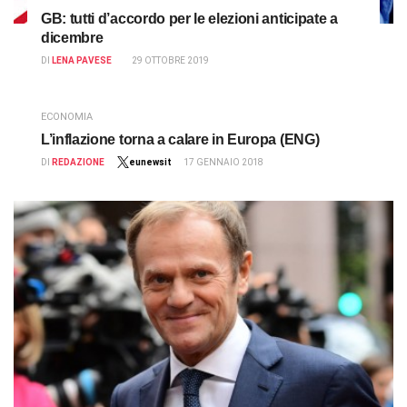
GB: tutti d’accordo per le elezioni anticipate a
dicembre
DI
LENA PAVESE
29 OTTOBRE 2019
ECONOMIA
L’inflazione torna a calare in Europa (ENG)
DI
REDAZIONE
eunewsit
17 GENNAIO 2018