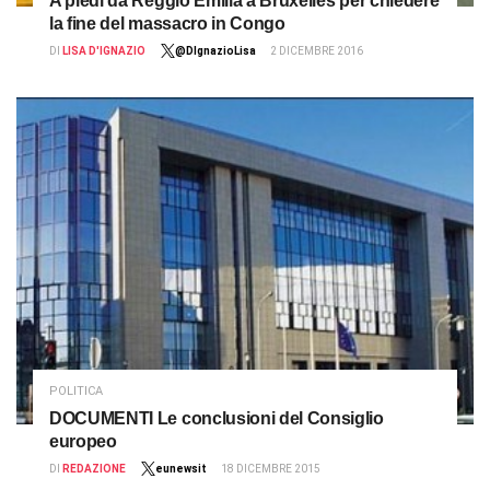
A piedi da Reggio Emilia a Bruxelles per chiedere
la fine del massacro in Congo
DI
LISA D'IGNAZIO
@DIgnazioLisa
2 DICEMBRE 2016
POLITICA
DOCUMENTI Le conclusioni del Consiglio
europeo
DI
REDAZIONE
eunewsit
18 DICEMBRE 2015