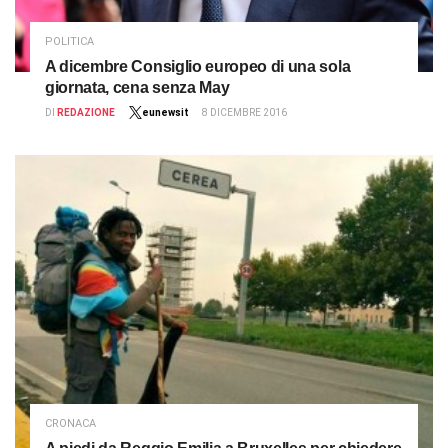
POLITICA
A dicembre Consiglio europeo di una sola
giornata, cena senza May
DI
REDAZIONE
eunewsit
8 DICEMBRE 2016
CRONACA