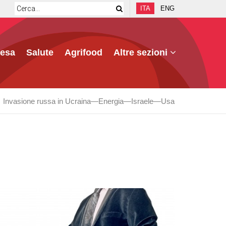
ITA
ENG
fesa
Salute
Agrifood
Altre sezioni
Invasione russa in Ucraina
Energia
Israele
Usa