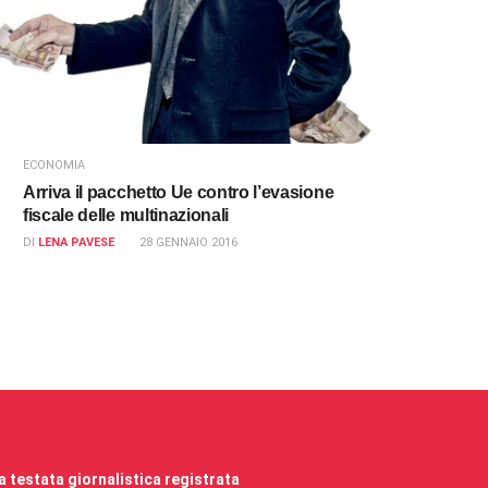
ECONOMIA
Arriva il pacchetto Ue contro l’evasione
fiscale delle multinazionali
DI
LENA PAVESE
28 GENNAIO 2016
 testata giornalistica registrata