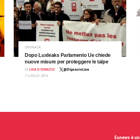
CRONACA
Dopo Luxleaks Parlamento Ue chiede
nuove misure per proteggere le talpe
DI
LISA D'IGNAZIO
@DIgnazioLisa
7 LUGLIO 2016
Eunews è una