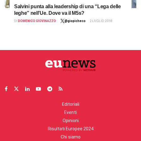
Salvini punta alla leadership di una “Lega delle
leghe” nell’Ue. Dove va il M5s?
DI
DOMENICO GIOVINAZZO
@giopicheco
2 LUGLIO 2018
Editoriali
Eventi
Opinioni
Risultati Europee 2024
Chi siamo