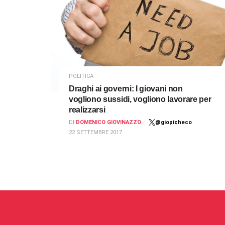
POLITICA
Draghi ai governi: I giovani non
vogliono sussidi, vogliono lavorare per
realizzarsi
DI
DOMENICO GIOVINAZZO
@giopicheco
22 SETTEMBRE 2017