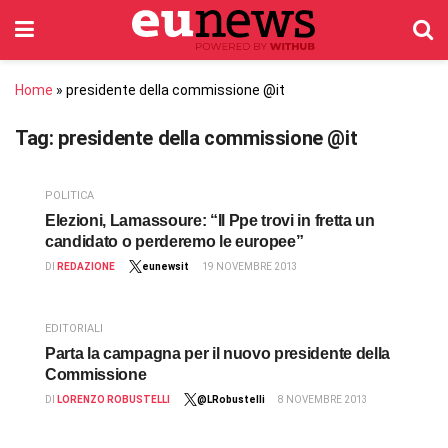
Home
»
presidente della commissione @it
Tag:
presidente della commissione @it
POLITICA
Elezioni, Lamassoure: “Il Ppe trovi in fretta un
candidato o perderemo le europee”
DI
REDAZIONE
eunewsit
19 NOVEMBRE 2013
EDITORIALI
Parta la campagna per il nuovo presidente della
Commissione
DI
LORENZO ROBUSTELLI
@LRobustelli
8 NOVEMBRE 2013