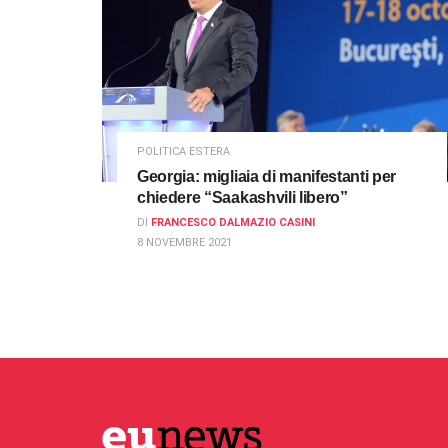
POLITICA ESTERA
Georgia: migliaia di manifestanti per
chiedere “Saakashvili libero”
DI
FRANCESCO DALMAZIO CASINI
8 NOVEMBRE 2021