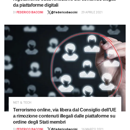
da piattaforme digitali
DI
FEDERICO BACCINI
@federicobaccini
29 APRILE 2021
NET & TECH
Terrorismo online, via libera dal Consiglio dell’UE
a rimozione contenuti illegali dalle piattaforme su
ordine degli Stati membri
DI
FEDERICO BACCINI
@federicobaccini
16 MARZO 2021